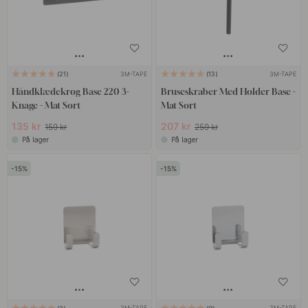
3M-TAPE
3M-TAPE
21
13
Håndklædekrog Base 220 3-
Bruseskraber Med Holder Base -
Knage - Mat Sort
Mat Sort
135 kr
207 kr
159 kr
259 kr
På lager
På lager
15
15
3M-TAPE
3M-TAPE