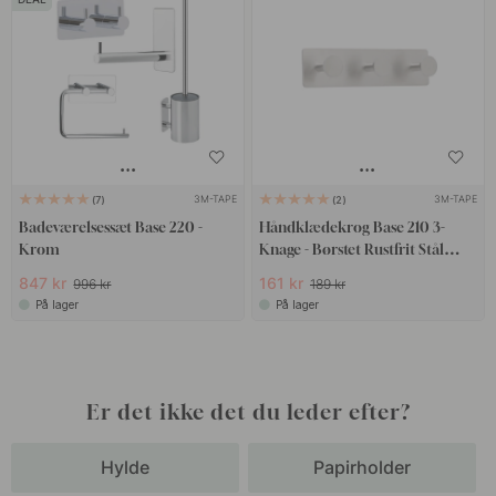
3M-TAPE
3M-TAPE
7
2
Badeværelsessæt Base 220 -
Håndklædekrog Base 210 3-
Krom
Knage - Børstet Rustfrit Stål
Finish
847 kr
161 kr
996 kr
189 kr
På lager
På lager
Er det ikke det du leder efter?
Hylde
Papirholder