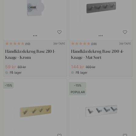
3M-TAPE
3M-TAPE
10
38
Håndklædekrog Base 210 1-
Håndklædekrog Base 200 4-
Knage - Krom
Knage - Mat Sort
59 kr
144 kr
69 kr
169 kr
På lager
På lager
15
15
POPULAR