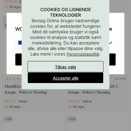
779 kr
93 kr
916 kr
109 kr
På lager
På lager
COOKIES OG LIGNENDE
TEKNOLOGIER
15
15
Beslag Online bruger nødvendige
cookies for, at webstedet fungerer.
POPULAR
WOULD YOU RATHER VISIT?
Med dit samtykke bruger vi også
cookies til analyse og statistik samt
EU
markedsføring. Du kan acceptere
alle, afvise alle eller tilpasse dine valg.
Læs mere i vores
.
Persondatapolitik
CHANGE COUNTRY
Tilpas valg
Accepter alle
3M-TAPE
3M-TAPE
15
6
Håndklædekrog Base 200 2-
Håndklædekrog Base 220 3-
Knage - Poleret Messing
Knage - Poleret Messing
101 kr
144 kr
119 kr
169 kr
På lager
På lager
15
15