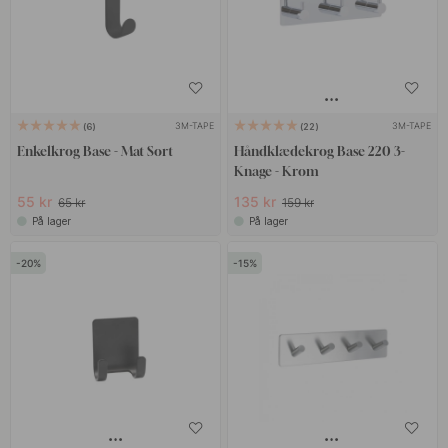
3M-TAPE
3M-TAPE
6
22
Enkelkrog Base - Mat Sort
Håndklædekrog Base 220 3-
Knage - Krom
55 kr
135 kr
65 kr
159 kr
På lager
På lager
20
15