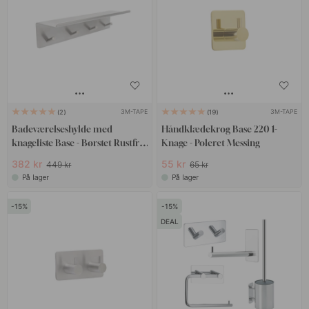
3M-TAPE
3M-TAPE
2
19
Badeværelseshylde med
Håndklædekrog Base 220 1-
knageliste Base - Børstet Rustfrit
Knage - Poleret Messing
Stål
382 kr
55 kr
449 kr
65 kr
På lager
På lager
15
15
DEAL