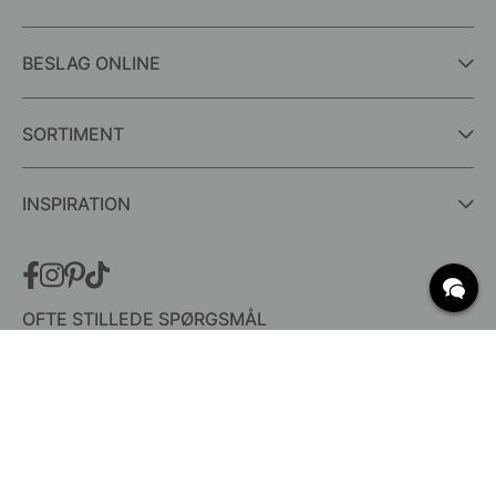
BESLAG ONLINE
SORTIMENT
INSPIRATION
OFTE STILLEDE SPØRGSMÅL
Levering
Hvad er c/c mål?
Vilkår for fri fragt
Retur & Reklamation
Ændre eksisterende ordre