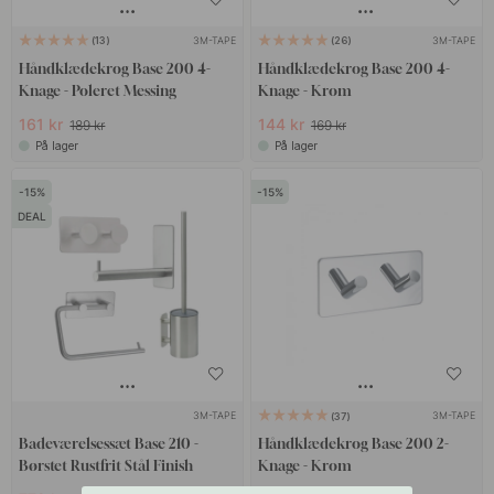
3M-TAPE
3M-TAPE
13
26
Håndklædekrog Base 200 4-
Håndklædekrog Base 200 4-
Knage - Poleret Messing
Knage - Krom
161 kr
144 kr
189 kr
169 kr
På lager
På lager
15
15
DEAL
3M-TAPE
3M-TAPE
37
Badeværelsessæt Base 210 -
Håndklædekrog Base 200 2-
Børstet Rustfrit Stål Finish
Knage - Krom