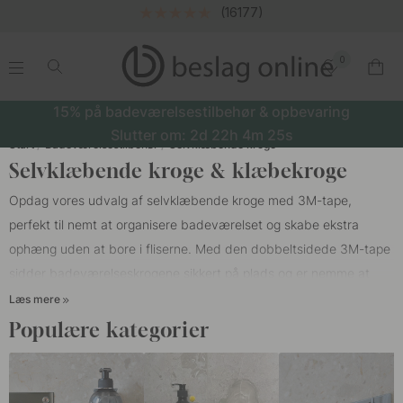
(16177)
0
.
.
.
.
15% på badeværelsestilbehør & opbevaring
Slutter om:
2d
22h
4m
24s
Start
Badeværelsestilbehør
Selvklæbende kroge
Selvklæbende kroge & klæbekroge
Opdag vores udvalg af selvklæbende kroge med 3M-tape,
perfekt til nemt at organisere badeværelset og skabe ekstra
ophæng uden at bore i fliserne. Med den dobbeltsidede 3M-tape
sidder badeværelseskrogene sikkert på plads og er nemme at
montere på glatte overflader. Dette giver dig mulighed for nemt at
Læs mere
forny din badeværelsesindretning ved at tilføje nye
Populære kategorier
badeværelsestilbehør
.
Vi har et bredt udvalg af enkeltkroge, dobbeltkroge og kroglister