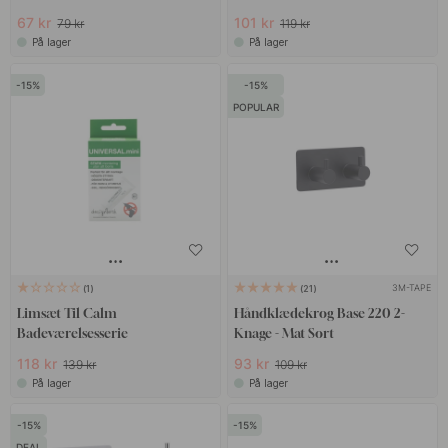
67 kr
101 kr
79 kr
119 kr
På lager
På lager
15
15
POPULAR
3M-TAPE
1
21
Limsæt Til Calm
Håndklædekrog Base 220 2-
Badeværelsesserie
Knage - Mat Sort
118 kr
93 kr
139 kr
109 kr
På lager
På lager
15
15
DEAL