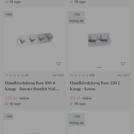
På lager
På lager
15
15
POPULAR
3M-TAPE
3M-TAPE
2
14
Håndklædekrog Base 100 4-
Håndklædekrog Base 220 2-
Knage - Børstet Rustfrit Stål
Knage - Krom
Finish
135 kr
93 kr
159 kr
109 kr
På lager
På lager
14
15
POPULAR