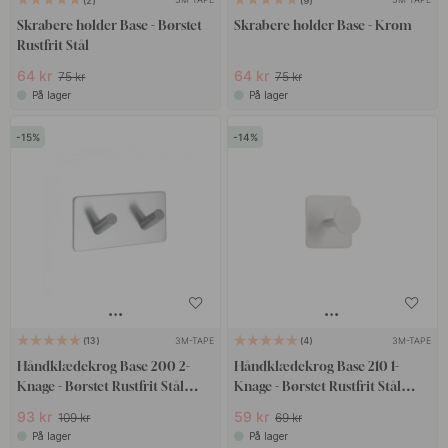
2
9
Skrabere holder Base - Børstet
Skrabere holder Base - Krom
Rustfrit Stål
64 kr
64 kr
75 kr
75 kr
På lager
På lager
15
14
3M-TAPE
3M-TAPE
13
4
Håndklædekrog Base 200 2-
Håndklædekrog Base 210 1-
Knage - Børstet Rustfrit Stål
Knage - Børstet Rustfrit Stål
Finish
Finish
93 kr
59 kr
109 kr
69 kr
På lager
På lager