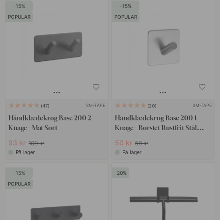
15
15
POPULAR
POPULAR
3M-TAPE
3M-TAPE
47
20
Håndklædekrog Base 200 2-
Håndklædekrog Base 200 1-
Knage - Mat Sort
Knage - Børstet Rustfrit Stål
Finish
93 kr
50 kr
109 kr
59 kr
På lager
På lager
15
20
POPULAR