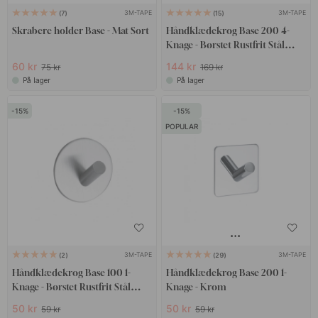
3M-TAPE
3M-TAPE
7
15
Skrabere holder Base - Mat Sort
Håndklædekrog Base 200 4-
Knage - Børstet Rustfrit Stål
Finish
60 kr
144 kr
75 kr
169 kr
På lager
På lager
15
15
POPULAR
3M-TAPE
3M-TAPE
2
29
Håndklædekrog Base 100 1-
Håndklædekrog Base 200 1-
Knage - Børstet Rustfrit Stål
Knage - Krom
Finish
50 kr
50 kr
59 kr
59 kr