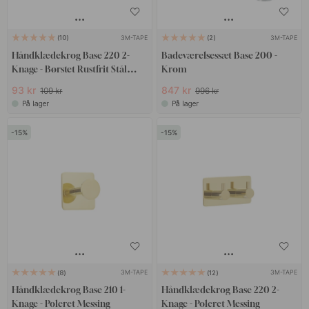
3M-TAPE
3M-TAPE
10
2
Håndklædekrog Base 220 2-
Badeværelsessæt Base 200 -
Knage - Børstet Rustfrit Stål
Krom
Finish
93 kr
847 kr
109 kr
996 kr
På lager
På lager
15
15
3M-TAPE
3M-TAPE
8
12
Håndklædekrog Base 210 1-
Håndklædekrog Base 220 2-
Knage - Poleret Messing
Knage - Poleret Messing