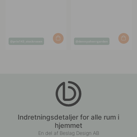
Opslag
Opslag
@prio143_stockrosen
@dennyaherrgarden
offentliggjort
offentliggjort
af
af
Indretningsdetaljer for alle rum i
hjemmet
En del af Beslag Design AB