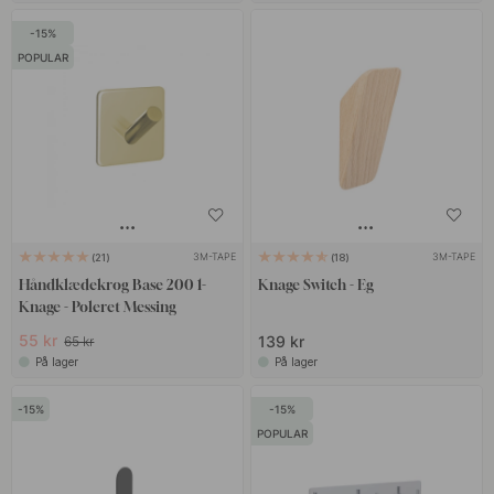
15
POPULAR
3M-TAPE
3M-TAPE
21
18
Håndklædekrog Base 200 1-
Knage Switch - Eg
Knage - Poleret Messing
55 kr
139 kr
65 kr
På lager
På lager
15
15
POPULAR