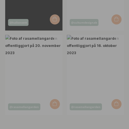
Opslag
Opslag
@halloneett
@cultumdesignab
offentliggjort
offentliggjort
af
af
Opslag
Opslag
@rasamellangarden
@rasamellangarden
offentliggjort
offentliggjort
af
af