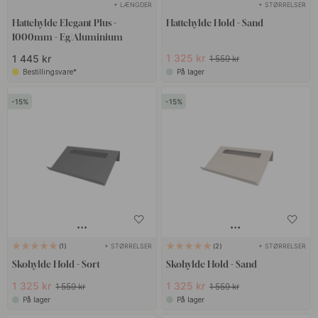
hele hjemmet!
+ LÆNGDER
+ STØRRELSER
Hattehylde Elegant Plus -
Hattehylde Hold - Sand
1000mm - Eg/Aluminium
1 325 kr
1 445 kr
1 559 kr
Bestillingsvare*
På lager
15
15
+ STØRRELSER
+ STØRRELSER
1
2
Skohylde Hold - Sort
Skohylde Hold - Sand
1 325 kr
1 325 kr
1 559 kr
1 559 kr
På lager
På lager