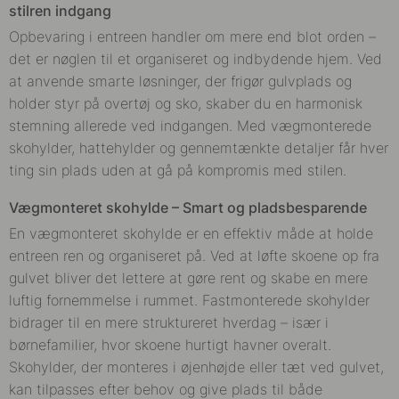
stilren indgang
Opbevaring i entreen handler om mere end blot orden –
det er nøglen til et organiseret og indbydende hjem. Ved
at anvende smarte løsninger, der frigør gulvplads og
holder styr på overtøj og sko, skaber du en harmonisk
stemning allerede ved indgangen. Med vægmonterede
skohylder, hattehylder og gennemtænkte detaljer får hver
ting sin plads uden at gå på kompromis med stilen.
Vægmonteret skohylde – Smart og pladsbesparende
En vægmonteret skohylde er en effektiv måde at holde
entreen ren og organiseret på. Ved at løfte skoene op fra
gulvet bliver det lettere at gøre rent og skabe en mere
luftig fornemmelse i rummet. Fastmonterede skohylder
bidrager til en mere struktureret hverdag – især i
børnefamilier, hvor skoene hurtigt havner overalt.
Skohylder, der monteres i øjenhøjde eller tæt ved gulvet,
kan tilpasses efter behov og give plads til både