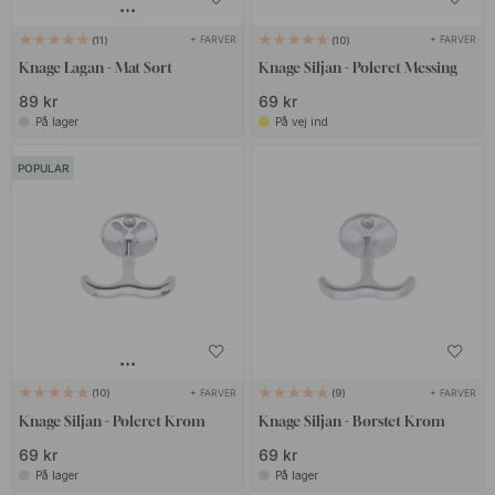
+ FARVER
+ FARVER
11
10
Knage Lagan - Mat Sort
Knage Siljan - Poleret Messing
89 kr
69 kr
På lager
På vej ind
POPULAR
+ FARVER
+ FARVER
10
9
Knage Siljan - Poleret Krom
Knage Siljan - Børstet Krom
69 kr
69 kr
På lager
På lager