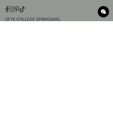
OFTE STILLEDE SPØRGSMÅL
Levering
Hvad er c/c mål?
Vilkår for fri fragt
Retur & Reklamation
Ændre eksisterende ordre
Annuller din ordre
Kundeservice
Beslag Online, Inre Kustvägen 32, 269 43 Båstad,
Sverige
© 2015 - 2026 Copyright BeslagOnline i Båstad AB. CVR-nummer: