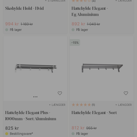
+ STØRRELSER
+ LÆNGDER
4
Skohylde Hold - Hvid
Hattehylde Elegant -
Eg/Aluminium
994 kr
892 kr
1 169 kr
1 049 kr
På lager
På lager
15
+ LÆNGDER
+ LÆNGDER
1
Hattehylde Elegant Plus -
Hattehylde Elegant - Sort
1000mm - Sort/Aluminium
812 kr
825 kr
955 kr
Bestillingsvare*
På lager