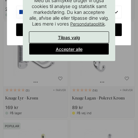
Med dit samtykke bruger vi også
cookies til analyse og statistik samt
219 kr
169 kr
EU
markedsføring. Du kan acceptere
På lager
På lager
alle, afvise alle eller tilpasse dine valg.
Læs mere i vores
.
Persondatapolitik
POPULAR
CHANGE COUNTRY
Tilpas valg
Accepter alle
+ FARVER
+ FARVER
3
14
Knage Lyr - Krom
Knage Lagan - Poleret Krom
169 kr
89 kr
På lager
På vej ind
POPULAR