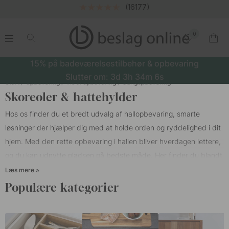
(16177)
0
.
.
.
.
15% på badeværelsestilbehør & opbevaring
Slutter om:
3d
3h
34m
5s
Start
Opbevaring
Vis al opbevaring
Gangopbevaring
Skoreoler & hattehylder
Hos os finder du et bredt udvalg af hallopbevaring, smarte
løsninger der hjælper dig med at holde orden og ryddelighed i dit
hjem. Med den rette opbevaring i hallen bliver hverdagen lettere,
og du kan udnytte pladsen på bedste måde. Her finder du blandt
andet skohylder, hattehylder og væghængte hylder, der gør din
Læs mere
hal både praktisk og stilren. Er du på udkig efter at organisere
Populære kategorier
indeni din garderobe med
skabsindretning
? Så finder du alt, hvad
du søger, hos os.