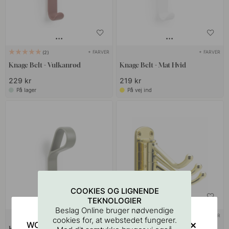
+ FARVER
+ FARVER
2
Knage Belt - Vulkanrød
Knage Belt - Mat Hvid
229 kr
219 kr
På lager
På vej ind
COOKIES OG LIGNENDE
TEKNOLOGIER
Beslag Online bruger nødvendige
+ FARVER
+ FARVER
9
cookies for, at webstedet fungerer.
WOULD YOU RATHER VISIT?
Knage Belt - Grå
Knage Lyr - Poleret Messing