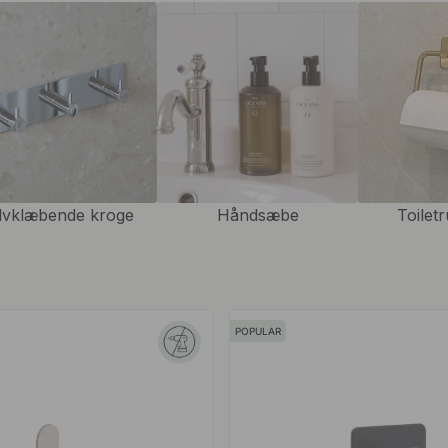
stet rustfrit stål, krom eller
flere modeller, lige fra blødt
letrulleholder
,
toiletbørste
og
relsesindretning med vores
 kan du nemt organisere og
ler permanente ændringer på
lvklæbende kroge
Håndsæbe
Toilet
værelset? Så se vores
ryk med matchende detaljer.
POPULAR