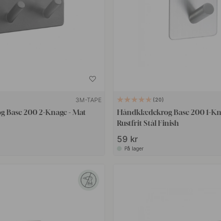
3M-TAPE
20
 Base 200 2-Knage - Mat
Håndklædekrog Base 200 1-Kna
Rustfrit Stål Finish
59 kr
På lager