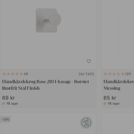
3M-TAPE
4
21
Håndklædekrog Base 210 1-Knage - Børstet
Håndklædekrog
Rustfrit Stål Finish
Messing
69 kr
65 kr
På lager
På lager
20