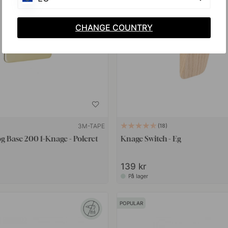
CHANGE COUNTRY
3M-TAPE
18
 Base 200 1-Knage - Poleret
Knage Switch - Eg
139 kr
På lager
POPULAR