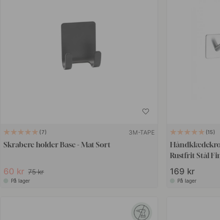
3M-TAPE
7
15
Skrabere holder Base - Mat Sort
Håndklædekrog
Rustfrit Stål Fi
60 kr
169 kr
75 kr
På lager
På lager