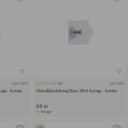
3M-TAPE
3M-TAPE
10
age - Krom
Håndklædekrog Base 210 1-Knage - Krom
69 kr
På lager
15