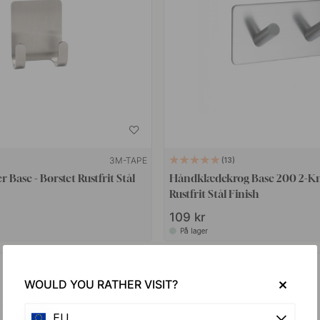
3M-TAPE
13
 Base - Børstet Rustfrit Stål
Håndklædekrog Base 200 2-Kna
Rustfrit Stål Finish
109 kr
På lager
WOULD YOU RATHER VISIT?
EU