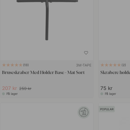
3M-TAPE
13
2
Bruseskraber Med Holder Base - Mat Sort
Skrabere holder
207 kr
75 kr
259 kr
På lager
På lager
POPULAR