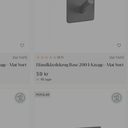
3M-TAPE
3M-TAPE
57
ge - Mat Sort
Håndklædekrog Base 200 1-Knage - Mat Sort
59 kr
På lager
POPULAR