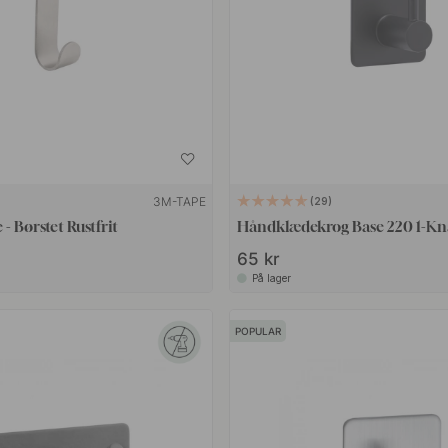
3M-TAPE
29
- Børstet Rustfrit
Håndklædekrog Base 220 1-Kna
65 kr
På lager
POPULAR