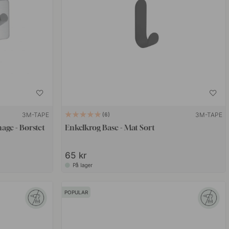
3M-TAPE
3M-TAPE
6
ge - Børstet
Enkelkrog Base - Mat Sort
65 kr
På lager
POPULAR