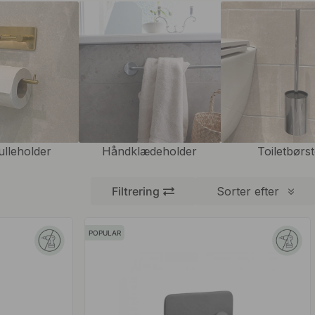
rulleholder
Håndklædeholder
Toiletbørst
Filtrering
Sorter efter
POPULAR