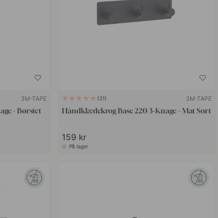
3M-TAPE
3M-TAPE
21
ge - Børstet
Håndklædekrog Base 220 3-Knage - Mat Sort
159 kr
På lager