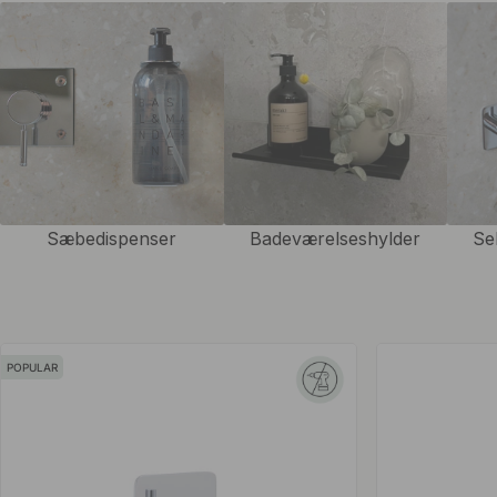
passer til forskellige indretningsstile. Vælg mellem poleret messing, bør
mat sort alt efter hvilket udtryk du ønsker i badeværelset. Vi tilbyder 
formede kroge til en mere rå stil med flere kroge samlet.
Udover krogene tilbyder vi også et bredt udvalg af selvklæbende
toi
badeværelsehylder
. Du kan skabe en ensartet og funktionel badevæ
produkter. Med vores udvalg af selvklæbende badeværelsestilbehør
forbedre funktionaliteten i dit badeværelse uden brug af værktøj el
Sæbedispenser
Badeværelseshylder
Se
væggene.
Ønsker du en prisvenlig ændring, der gør en tydelig forskel på bade
badeværelsessæt, som hjælper dig med at skabe et mere samlet udt
POPULAR