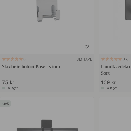
3M-TAPE
9
47
Skrabere holder Base - Krom
Håndklædekrog
Sort
75 kr
109 kr
På lager
På lager
20