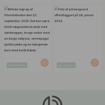
offentliggjort
offentliggjort
af
af
Opslag
Opslag
@lillavillaboden
@pmoesgaard
offentliggjort
offentliggjort
af
af