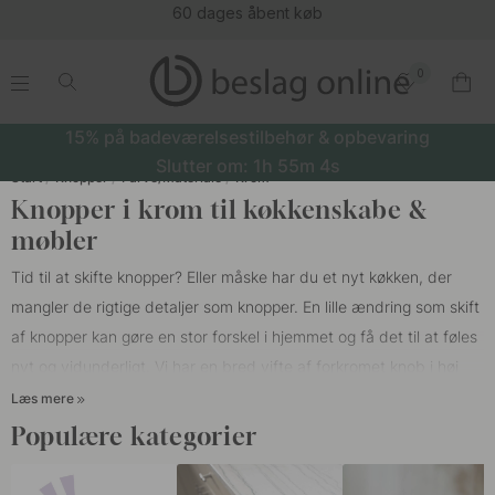
60 dages åbent køb
0
.
.
.
.
15% på badeværelsestilbehør & opbevaring
Slutter om:
1h
55m
3s
Start
Knopper
Farve/Materiale
Krom
Knopper i krom til køkkenskabe &
møbler
Tid til at skifte knopper? Eller måske har du et nyt køkken, der
mangler de rigtige detaljer som knopper. En lille ændring som skift
af
knopper
kan gøre en stor forskel i hjemmet og få det til at føles
nyt og vidunderligt. Vi har en bred vifte af forkromet knob i høj
kvalitet fra det velkendte mærke Beslag Design. Vores
Læs mere
forkromede knopper fås i forskellige materialer og design som
Populære kategorier
runde, ovale og firkantede former. Vores knopper fås også i
samme serie og stil som vores
greb i krom
, så du nemt kan binde