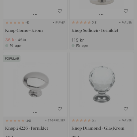
+ FARVER
+ FARVER
6
43
Knop Como - Krom
Knop Solliden - Forniklet
36 kr
119 kr
45 kr
På lager
På lager
POPULAR
+ STØRRELSER
+ FARVER
26
4
Knop 24226 - Forniklet
Knop Diamond - Glas/Krom