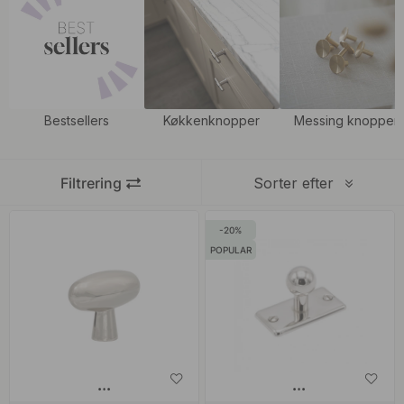
stilen til dit hjem.
Bestsellers
Køkkenknopper
Messing knopper
Filtrering
Sorter efter
20
POPULAR