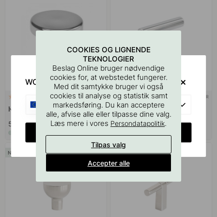
COOKIES OG LIGNENDE
TEKNOLOGIER
Beslag Online bruger nødvendige
cookies for, at webstedet fungerer.
WOULD YOU RATHER VISIT?
Med dit samtykke bruger vi også
cookies til analyse og statistik samt
+ FARVER
+ FARVER
4
1
EU
markedsføring. Du kan acceptere
Knop 2078 - Krom
Knop T Viva - Poleret Krom
alle, afvise alle eller tilpasse dine valg.
Læs mere i vores
.
Persondatapolitik
55 kr
139 kr
CHANGE COUNTRY
På lager
På lager
Tilpas valg
Accepter alle