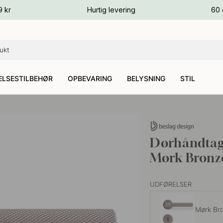
ver
9 kr
Hurtig levering
60 
ver
ver
LSESTILBEHØR
OPBEVARING
BELYSNING
STIL
Dørhåndtag 
Mørk Bronz
UDFØRELSER
Mørk Br