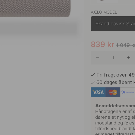
VÆLG MODEL
Antik Br
Skandinavisk Sta
Messing
839
kr
1 049
k
Rustfrit 
Fri fragt over 4
60 dages åbent 
Sort
Anmeldelsessa
Håndtagene er af s
dørene et nyt og e
modstand og føles s
tilfredshed blandt 
er meget tilfredssti