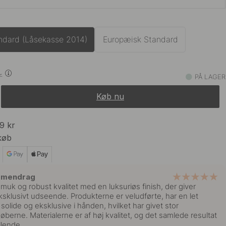
989 kr
onze
På lager
ndard (Låsekasse 2014)
Europæisk Standard
791 kr
989 kr
r
På lager
PÅ LAGER
Køb nu
791 kr
989 kr
Stål Finish
På lager
99 kr
køb
791 kr
989 kr
På lager
mmendrag
muk og robust kvalitet med en luksuriøs finish, der giver
ksklusivt udseende. Produkterne er veludførte, har en let
olide og eksklusive i hånden, hvilket har givet stor
køberne. Materialerne er af høj kvalitet, og det samlede resultat
llende.