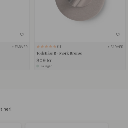
+ FARVER
+ FARVER
13
Toiletlåse R - Mørk Bronze
309 kr
På lager
t her!