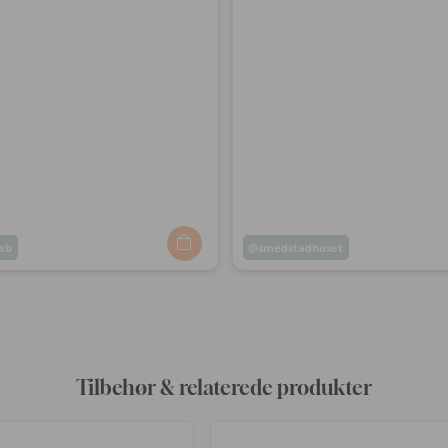
ab
Opslag
smedstadhuset
ggjort
offentliggjort
af
Tilbehør & relaterede produkter