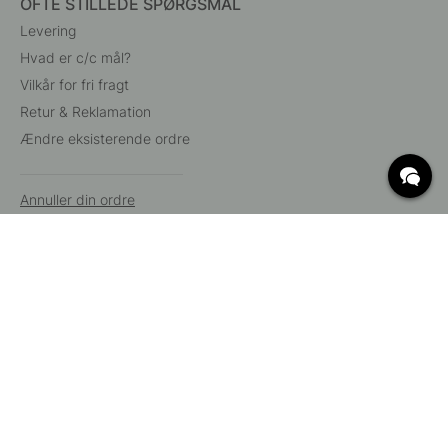
OFTE STILLEDE SPØRGSMÅL
Levering
Hvad er c/c mål?
Vilkår for fri fragt
Retur & Reklamation
Ændre eksisterende ordre
Annuller din ordre
Kundeservice
Beslag Online, Inre Kustvägen 32, 269 43 Båstad,
Sverige
© 2015 - 2026 Copyright BeslagOnline i Båstad AB. CVR-nummer:
12908865