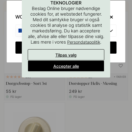
TEKNOLOGIER
Køb sammen med
Beslag Online bruger nødvendige
cookies for, at webstedet fungerer.
WOULD YOU RATHER VISIT?
Med dit samtykke bruger vi også
cookies til analyse og statistik samt
EU
markedsføring. Du kan acceptere
alle, afvise alle eller tilpasse dine valg.
Læs mere i vores
.
Persondatapolitik
CHANGE COUNTRY
Tilpas valg
Accepter alle
+ FARVER
22
2
Dørgrebsstop - Sort 3st
Dørstopper Helix - Messing
55 kr
249 kr
På lager
På lager