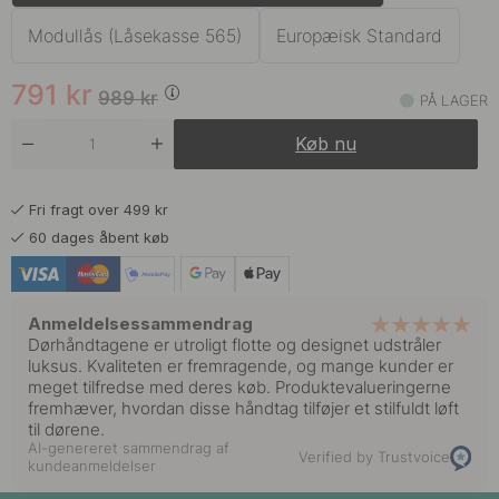
839 kr
1 049 kr
Mørk Bronze
På lager
Modullås (Låsekasse 565)
Europæisk Standard
791 kr
989 kr
Rustfrit Stål Finish
791
kr
På lager
989
kr
PÅ LAGER
791 kr
Køb nu
989 kr
Sort
På lager
Fri fragt over 499 kr
60 dages åbent køb
Anmeldelsessammendrag
Dørhåndtagene er utroligt flotte og designet udstråler
luksus. Kvaliteten er fremragende, og mange kunder er
meget tilfredse med deres køb. Produktevalueringerne
fremhæver, hvordan disse håndtag tilføjer et stilfuldt løft
til dørene.
AI-genereret sammendrag af
Verified by Trustvoice
kundeanmeldelser