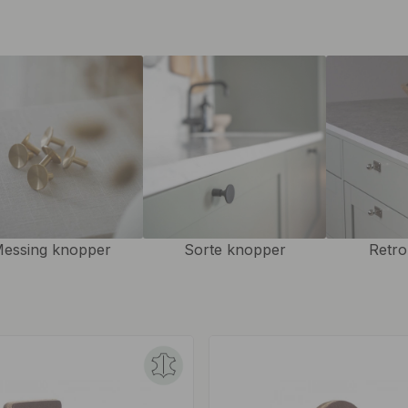
 forny dit hjem, det er
essing knopper
Sorte knopper
Retro