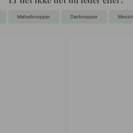
Er det ikke det du leder efter?
Møbelknopper
Dørknopper
Messi