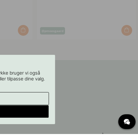
Opslag
@pmoesgaard
offentliggjort
af
ykke bruger vi også
ler tilpasse dine valg.
OFTE STILLEDE SPØRGSMÅL