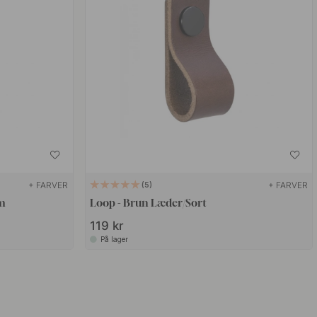
+ FARVER
+ FARVER
5
m
Loop - Brun Læder/Sort
119 kr
På lager