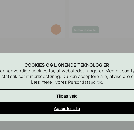
Opslag
@lillavillaboden
jort
offentliggjort
af
COOKIES OG LIGNENDE TEKNOLOGIER
er nødvendige cookies for, at webstedet fungerer. Med dit samt
 statistik samt markedsføring. Du kan acceptere alle, afvise alle el
Læs mere i vores
.
Persondatapolitik
Tilpas valg
Indretningsdetaljer for alle rum i hjemmet
Accepter alle
En del af Beslag Design AB
INSPIRATION