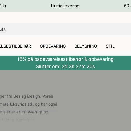
ver
9 kr
Hurtig levering
60 
ver
ver
LSESTILBEHØR
OPBEVARING
BELYSNING
STIL
15% på badeværelsestilbehør & opbevaring
Slutter om:
2d
3h
27m
19s
er fra Beslag Design. Vores
re luksuriøs stil, og har også
alet er et miljøvenligt og
med tiden. Kombiner
l dit hjem. At sætte nye
knopper
i