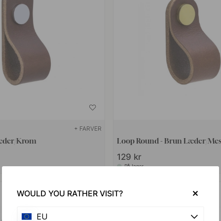
+ FARVER
Læder/Krom
Loop Round - Brun Læder/Mes
129 kr
På lager
WOULD YOU RATHER VISIT?
EU