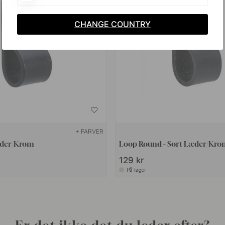
CHANGE COUNTRY
+ FARVER
æder/Krom
Loop Round - Sort Læder/Kro
129 kr
På lager