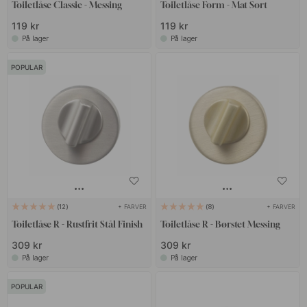
Toiletlåse Classic - Messing
Toiletlåse Form - Mat Sort
119 kr
119 kr
På lager
På lager
POPULAR
+ FARVER
+ FARVER
12
8
Toiletlåse R - Rustfrit Stål Finish
Toiletlåse R - Børstet Messing
309 kr
309 kr
På lager
På lager
POPULAR