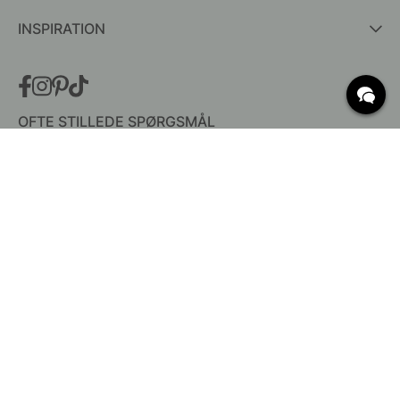
INSPIRATION
OFTE STILLEDE SPØRGSMÅL
Levering
Hvad er c/c mål?
Vilkår for fri fragt
Retur & Reklamation
Ændre eksisterende ordre
Annuller din ordre
Kundeservice