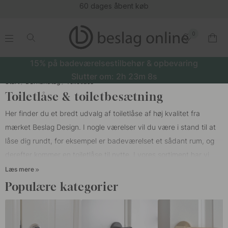
60 dages åbent køb
0
.
.
.
.
15% på badeværelsestilbehør & opbevaring
Slutter om:
2h
23m
7s
Start
Dørhåndtag
Toiletlåse
Toiletlåse & toiletbesætning
Her finder du et bredt udvalg af toiletlåse af høj kvalitet fra
mærket Beslag Design. I nogle værelser vil du være i stand til at
låse dig rundt, for eksempel er badeværelset et sådant rum, og
derefter kommer en toiletlåse til nytte. I vores sortiment har vi
matchende
dørgreb
og toiletlåse for at give dig et ensartet
Læs mere
indtryk i hjemmet. At sætte nye dørhåndtag og nye toiletlåse i
Populære kategorier
badeværelset er en af de enkleste måder at renovere dit hjem,
det er detaljerne, der giver hele indretningen.