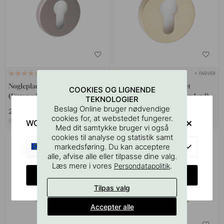
+ FARVER
+ FARVER
1
Nøgleplade R-E - Mørk Bronze
Nøgleplade R-E - Børstet
COOKIES OG LIGNENDE
(Europæisk standard)
Messing (Europæisk standard)
TEKNOLOGIER
Beslag Online bruger nødvendige
229 kr
209 kr
cookies for, at webstedet fungerer.
På lager
På lager
WOULD YOU RATHER VISIT?
Med dit samtykke bruger vi også
cookies til analyse og statistik samt
EU
markedsføring. Du kan acceptere
alle, afvise alle eller tilpasse dine valg.
Læs mere i vores
.
Persondatapolitik
CHANGE COUNTRY
Tilpas valg
Accepter alle