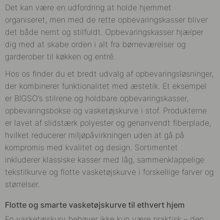
Det kan være en udfordring at holde hjemmet
organiseret, men med de rette opbevaringskasser bliver
det både nemt og stilfuldt. Opbevaringskasser hjælper
dig med at skabe orden i alt fra børneværelser og
garderober til køkken og entré.
Hos os finder du et bredt udvalg af opbevaringsløsninger,
der kombinerer funktionalitet med æstetik. Et eksempel
er BIGSO’s stilrene og holdbare opbevaringskasser,
opbevaringsbokse og vasketøjskurve i stof. Produkterne
er lavet af slidstærk polyester og genanvendt fiberplade,
hvilket reducerer miljøpåvirkningen uden at gå på
kompromis med kvalitet og design. Sortimentet
inkluderer klassiske kasser med låg, sammenklappelige
tekstilkurve og flotte vasketøjskurve i forskellige farver og
størrelser.
Flotte og smarte vasketøjskurve til ethvert hjem
En vasketøjskurv behøver ikke kun være praktisk – den