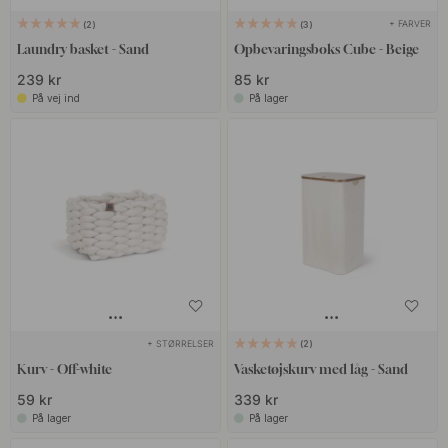
+ FARVER
2
3
Laundry basket - Sand
Opbevaringsboks Cube - Beige
239 kr
85 kr
På vej ind
På lager
+ STØRRELSER
2
Kurv - Off-white
Vasketøjskurv med låg - Sand
59 kr
339 kr
På lager
På lager