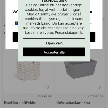
TEKNOLOGIER
Beslag Online bruger nødvendige
cookies for, at webstedet fungerer.
WOULD YOU RATHER VISIT?
Med dit samtykke bruger vi også
cookies til analyse og statistik samt
+ FARVER
+ FARVER
2
EU
markedsføring. Du kan acceptere
Opbevaringsboks Cube - Grå
Opbevaringsboks 3-set - Grå
alle, afvise alle eller tilpasse dine valg.
Læs mere i vores
.
Persondatapolitik
85 kr
85 kr
CHANGE COUNTRY
På lager
På lager
Tilpas valg
Accepter alle
+ STØRRELSER
+ STØRRELSER
Rund Kurv - Off-white
Opbevaringskurv - Grå