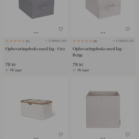
vasketøjskurve til badeværelset – det perfekte
badeværelsestilbehør
. Vores opbevaringskasser passer lige godt
på børneværelset som i stuen eller entreen – hvor smart
opbevaring virkelig gør en forskel. Udforsk sortimentet og find din
nye opbevaringsboks i dag!
+ STØRRELSER
+ STØRRELSER
2
4
Opbevaringsboks med låg - Grå
Opbevaringsboks med låg -
Beige
79 kr
79 kr
På lager
På lager