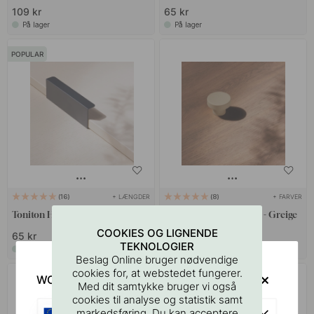
109 kr
65 kr
På lager
På lager
POPULAR
+ LÆNGDER
+ FARVER
16
8
Toniton Hide Greb - Sort
Toniton Circular Knop - Greige
COOKIES OG LIGNENDE
65 kr
109 kr
TEKNOLOGIER
På lager
På lager
Beslag Online bruger nødvendige
cookies for, at webstedet fungerer.
WOULD YOU RATHER VISIT?
Med dit samtykke bruger vi også
cookies til analyse og statistik samt
EU
markedsføring. Du kan acceptere