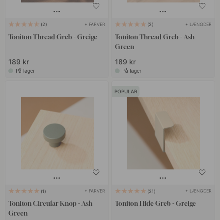
+ FARVER
+ LÆNGDER
2
2
Toniton Thread Greb - Greige
Toniton Thread Greb - Ash
Green
189 kr
189 kr
På lager
På lager
POPULAR
+ FARVER
+ LÆNGDER
1
21
Toniton Circular Knop - Ash
Toniton Hide Greb - Greige
Green