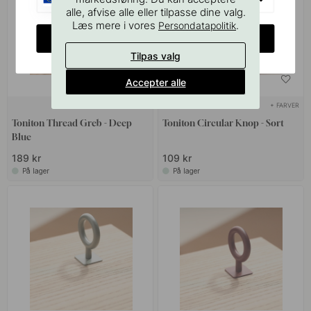
alle, afvise alle eller tilpasse dine valg.
Læs mere i vores
.
Persondatapolitik
CHANGE COUNTRY
Tilpas valg
Accepter alle
+ LÆNGDER
+ FARVER
3
Toniton Thread Greb - Deep
Toniton Circular Knop - Sort
Blue
189 kr
109 kr
På lager
På lager