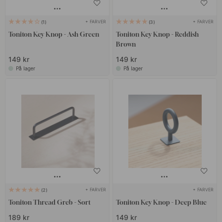
+ FARVER
+ FARVER
1
3
Toniton Key Knop - Ash Green
Toniton Key Knop - Reddish
Brown
149 kr
149 kr
På lager
På lager
+ FARVER
+ FARVER
2
Toniton Thread Greb - Sort
Toniton Key Knop - Deep Blue
189 kr
149 kr