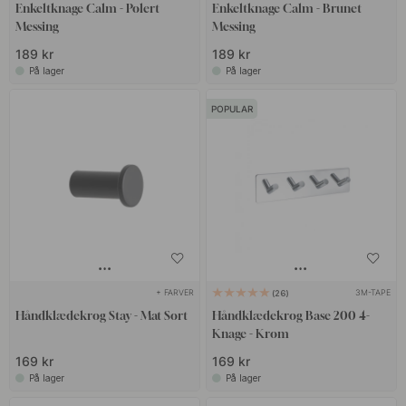
Enkeltknage Calm - Polert
Enkeltknage Calm - Brunet
Messing
Messing
189 kr
189 kr
På lager
På lager
POPULAR
+ FARVER
3M-TAPE
26
Håndklædekrog Stay - Mat Sort
Håndklædekrog Base 200 4-
Knage - Krom
169 kr
169 kr
På lager
På lager