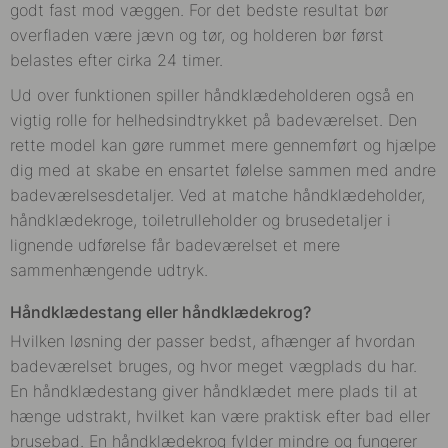
godt fast mod væggen. For det bedste resultat bør
overfladen være jævn og tør, og holderen bør først
belastes efter cirka 24 timer.
Ud over funktionen spiller håndklædeholderen også en
vigtig rolle for helhedsindtrykket på badeværelset. Den
rette model kan gøre rummet mere gennemført og hjælpe
dig med at skabe en ensartet følelse sammen med andre
badeværelsesdetaljer. Ved at matche håndklædeholder,
håndklædekroge, toiletrulleholder og brusedetaljer i
lignende udførelse får badeværelset et mere
sammenhængende udtryk.
Håndklædestang eller håndklædekrog?
Hvilken løsning der passer bedst, afhænger af hvordan
badeværelset bruges, og hvor meget vægplads du har.
En håndklædestang giver håndklædet mere plads til at
hænge udstrakt, hvilket kan være praktisk efter bad eller
brusebad. En håndklædekrog fylder mindre og fungerer