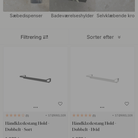
Vi tilbyder flere former, størrelser og udførelser, så det bliver
Sæbedispenser
Badeværelseshylder
Selvklæbende krog
nemmere at matche håndklædeholderen med resten af
badeværelsesindretningen. Vælg en håndklædestang for en mere
klassisk løsning, håndklædekroge når du vil spare plads eller en
Filtrering
Sorter efter
selvklæbende model, hvis du vil undgå at bore i fliser. Match
gerne håndklædeholderen med stilrene
sæbedispenser
ved
håndvasken for at skabe et mere sammenhængende udtryk i
badeværelset.
+ STØRRELSER
+ STØRRELSER
1
1
Håndklædestang Hold -
Håndklædestang Hold -
Dobbelt - Sort
Dobbelt - Hvid