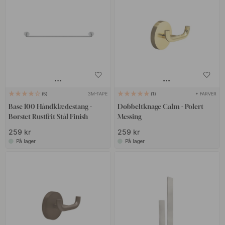
3M-TAPE
+ FARVER
5
1
Base 100 Håndklædestang -
Dobbeltknage Calm - Polert
Børstet Rustfrit Stål Finish
Messing
259 kr
259 kr
På lager
På lager