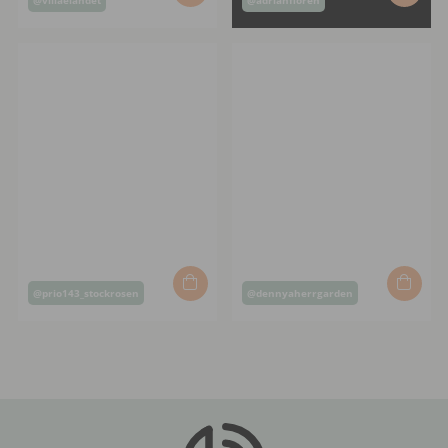
offentliggjort
offentliggjort
af
af
Opslag
Opslag
@prio143_stockrosen
@dennyaherrgarden
offentliggjort
offentliggjort
af
af