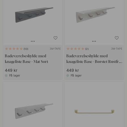
3M-TAPE
3M-TAPE
10
2
Badeværelseshylde med
Badeværelseshylde med
knageliste Base - Mat Sort
knageliste Base - Børstet Rustfrit
Stål
449 kr
449 kr
På lager
På lager