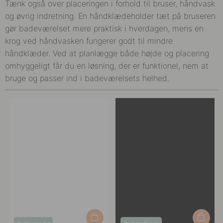
Tænk også over placeringen i forhold til bruser, håndvask
og øvrig indretning. En håndklædeholder tæt på bruseren
gør badeværelset mere praktisk i hverdagen, mens en
krog ved håndvasken fungerer godt til mindre
håndklæder. Ved at planlægge både højde og placering
omhyggeligt får du en løsning, der er funktionel, nem at
bruge og passer ind i badeværelsets helhed.
Opslag
Opslag
@villaelandet
@adrianfloren