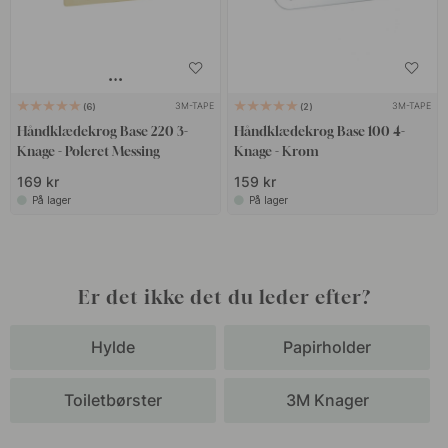
3M-TAPE
3M-TAPE
6
2
Håndklædekrog Base 220 3-
Håndklædekrog Base 100 4-
Knage - Poleret Messing
Knage - Krom
169 kr
159 kr
På lager
På lager
Er det ikke det du leder efter?
Hylde
Papirholder
Toiletbørster
3M Knager