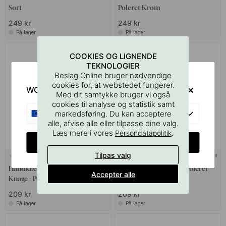
Sort
Poleret Krom
249 kr
249 kr
På lager
På lager
COOKIES OG LIGNENDE
TEKNOLOGIER
Beslag Online bruger nødvendige
cookies for, at webstedet fungerer.
WOULD YOU RATHER VISIT?
Med dit samtykke bruger vi også
cookies til analyse og statistik samt
EU
markedsføring. Du kan acceptere
alle, afvise alle eller tilpasse dine valg.
Læs mere i vores
.
Persondatapolitik
CHANGE COUNTRY
Tilpas valg
3M-TAPE
+ FARVER
8
1
Håndklædekrog Base 210 3-
Dobbeltknage Calm - Poleret
Accepter alle
Knage - Poleret Messing
Krom
209 kr
209 kr
På lager
På lager