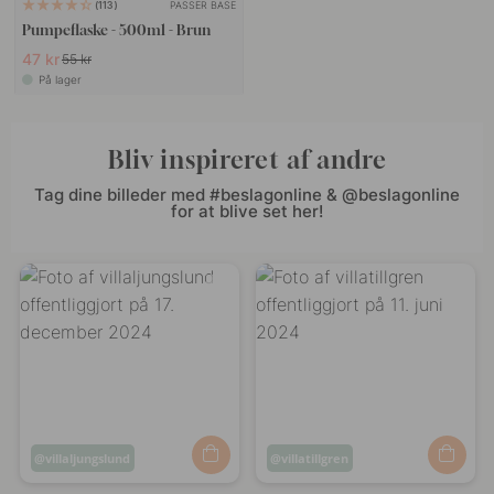
PASSER BASE
113
Pumpeflaske - 500ml - Brun
47 kr
55 kr
På lager
Bliv inspireret af andre
Tag dine billeder med #beslagonline & @beslagonline
for at blive set her!
Opslag
villaljungslund
Opslag
villatillgren
offentliggjort
offentliggjort