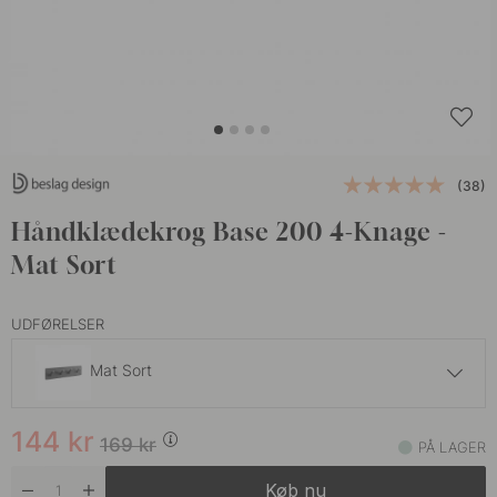
(38)
Håndklædekrog Base 200 4-Knage -
Mat Sort
UDFØRELSER
Mat Sort
144 kr
169 kr
144
kr
Børstet Rustfrit Stål
169
kr
PÅ LAGER
På lager
Køb nu