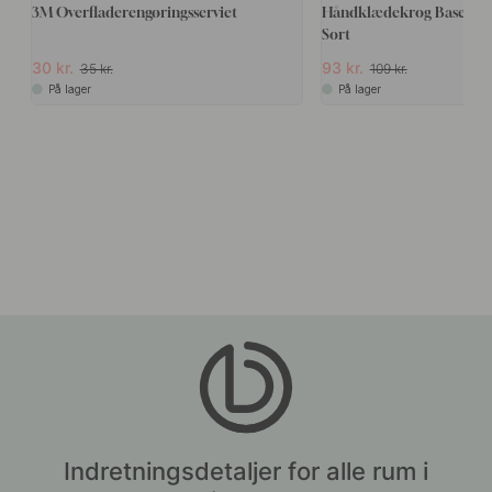
3M Overfladerengøringsserviet
Håndklædekrog Base 200
Sort
30 kr.
93 kr.
35 kr.
109 kr.
På lager
På lager
Indretningsdetaljer for alle rum i