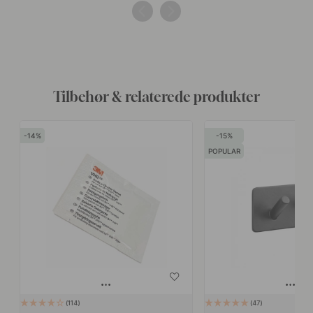
af
af
Tilbehør & relaterede produkter
14
15
POPULAR
114
47