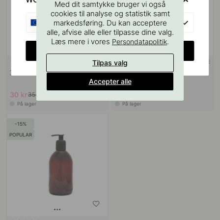
Med dit samtykke bruger vi også
cookies til analyse og statistik samt
EU
markedsføring. Du kan acceptere
alle, afvise alle eller tilpasse dine valg.
Læs mere i vores
.
Persondatapolitik
CHANGE COUNTRY
Tilpas valg
3M-TAPE
114
122
3M Overfladerengøringsserviet
Base Sæbe Pumpeholder - Mat
Accepter alle
Sort
30 kr
151 kr
35 kr
189 kr
På lager
På lager
15
POPULAR