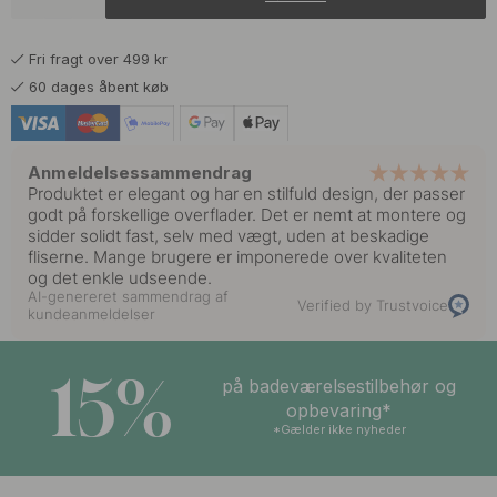
144 kr
169 kr
Krom
På lager
Fri fragt over 499 kr
161 kr
189 kr
Poleret Messing
60 dages åbent køb
På lager
Anmeldelsessammendrag
Produktet er elegant og har en stilfuld design, der passer
godt på forskellige overflader. Det er nemt at montere og
sidder solidt fast, selv med vægt, uden at beskadige
fliserne. Mange brugere er imponerede over kvaliteten
og det enkle udseende.
AI-genereret sammendrag af
Verified by Trustvoice
kundeanmeldelser
15%
på badeværelsestilbehør og
opbevaring*
*Gælder ikke nyheder