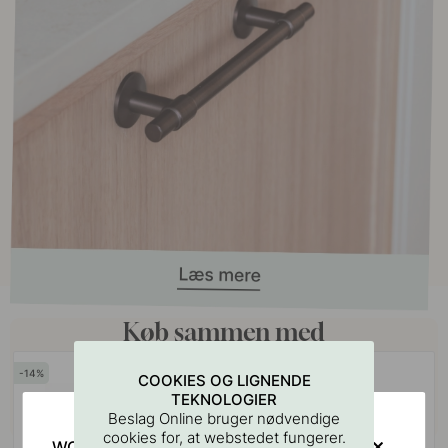
Køb sammen med
14
20
COOKIES OG LIGNENDE
POPULAR
TEKNOLOGIER
Beslag Online bruger nødvendige
cookies for, at webstedet fungerer.
WOULD YOU RATHER VISIT?