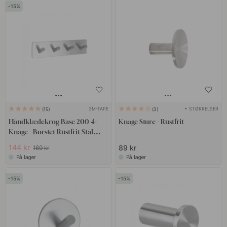
15
3M-TAPE
+ STØRRELSER
15
3
Håndklædekrog Base 200 4-
Knage Sture - Rustfrit
Knage - Børstet Rustfrit Stål
Finish
144 kr
89 kr
169 kr
På lager
På lager
15
15