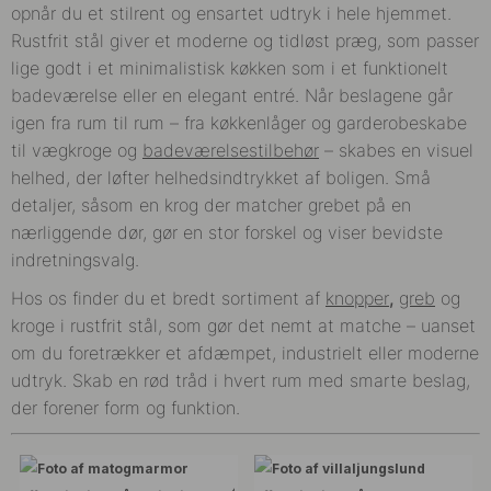
opnår du et stilrent og ensartet udtryk i hele hjemmet.
Rustfrit stål giver et moderne og tidløst præg, som passer
lige godt i et minimalistisk køkken som i et funktionelt
badeværelse eller en elegant entré. Når beslagene går
igen fra rum til rum – fra køkkenlåger og garderobeskabe
til vægkroge og
badeværelsestilbehør
– skabes en visuel
helhed, der løfter helhedsindtrykket af boligen. Små
detaljer, såsom en krog der matcher grebet på en
nærliggende dør, gør en stor forskel og viser bevidste
indretningsvalg.
Hos os finder du et bredt sortiment af
knopper
,
greb
og
kroge i rustfrit stål, som gør det nemt at matche – uanset
om du foretrækker et afdæmpet, industrielt eller moderne
udtryk. Skab en rød tråd i hvert rum med smarte beslag,
der forener form og funktion.