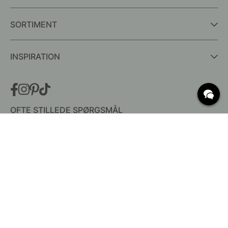
SORTIMENT
INSPIRATION
OFTE STILLEDE SPØRGSMÅL
Levering
Hvad er c/c mål?
Vilkår for fri fragt
Retur & Reklamation
Ændre eksisterende ordre
Annuller din ordre