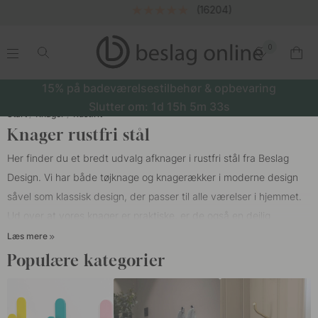
(16204)
0
.
.
.
.
15% på badeværelsestilbehør & opbevaring
Slutter om:
1d
15h
5m
33s
Start
Knager
Rustfrit
Knager rustfri stål
Her finder du et bredt udvalg af
knager i rustfri stål
fra Beslag
Design. Vi har både
tøjknage
og knagerækker i moderne design
såvel som klassisk design, der passer til alle værelser i hjemmet.
Ud over at vores
knager
er praktiske, er de også en dejlig
indvendig detalje på væggen.
Læs mere
Populære kategorier