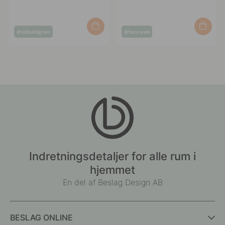
Opslag
Opslag
@villatillgren
@fannyob
offentliggjort
offentliggjort
af
af
Indretningsdetaljer for alle rum i
hjemmet
En del af Beslag Design AB
BESLAG ONLINE