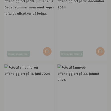
Opslag
Opslag
@matogmarmor
@villaljungslund
offentliggjort
offentliggjort
af
af