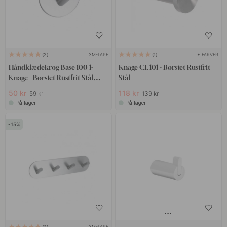
3M-TAPE
+ FARVER
2
1
Håndklædekrog Base 100 1-
Knage CL 101 - Børstet Rustfrit
Knage - Børstet Rustfrit Stål
Stål
Finish
50 kr
118 kr
59 kr
139 kr
På lager
På lager
15
3M-TAPE