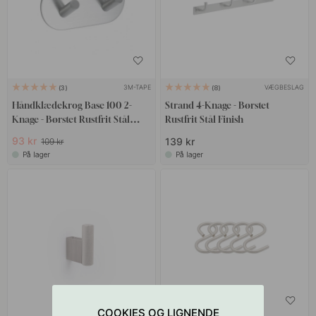
3M-TAPE
VÆGBESLAG
3
8
Håndklædekrog Base 100 2-
Strand 4-Knage - Børstet
Knage - Børstet Rustfrit Stål
Rustfrit Stål Finish
Finish
93 kr
139 kr
109 kr
På lager
På lager
COOKIES OG LIGNENDE