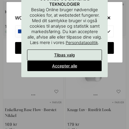
TEKNOLOGIER
+ FARVER
+ FARVER
1
Beslag Online bruger nødvendige
Knage Graf - Rustfrit Stål Finish
Knage Aveny - 5-p - Børstet
cookies for, at webstedet fungerer.
WOULD YOU RATHER VISIT?
Rustfri
Med dit samtykke bruger vi også
cookies til analyse og statistik samt
149 kr
239 kr
EU
markedsføring. Du kan acceptere
På lager
På lager
alle, afvise alle eller tilpasse dine valg.
Læs mere i vores
.
Persondatapolitik
CHANGE COUNTRY
Tilpas valg
Accepter alle
+ FARVER
+ FARVER
Enkelkrog Base Flow - Børstet
Knage Luv - Rustfrit Look
Nikkel
169 kr
179 kr