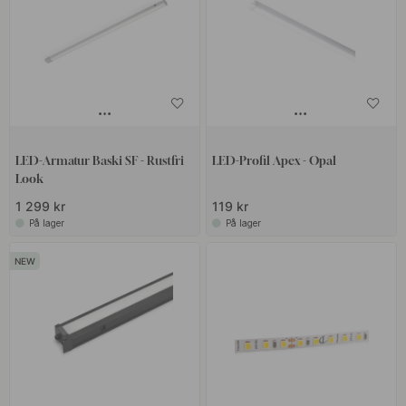
LED-Armatur Baski SF - Rustfri
LED-Profil Apex - Opal
Look
1 299 kr
119 kr
På lager
På lager