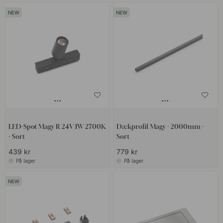
LED-Spot Magy R 24V/1W 2700K
Dækprofil Magy - 2000mm -
- Sort
Sort
439 kr
779 kr
På lager
På lager