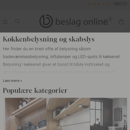
(16177)
0
.
.
.
.
Start
Belysning
Køkkenbelysning og skabslys
Her finder du en bred vifte af belysning såsom
badeværelsesbelysning, loftslamper
og
LED-spots
til køkkenet.
Belysning i køkkenet giver et boost til både indtrykket og
atmosfæren, men letter også de aktiviteter, der finder sted i
køkkenet. For eksempel lægger god arbejdsbelysning under
Læs mere
køkkenskabe værdi for det faktum, at flere overflader virkelig
Populære kategorier
kommer i brug. Køkkenet er et af værelserne i hjemmet med de
højeste belysningskrav, det skal ikke kun være pænt og
behageligt, men også arbejde til en række forskellige anvendelser.
Der skal være tre forskellige belysningsfunktioner i et køkken,
grundbelysning, spotbelysning og arbejdsbelysning.