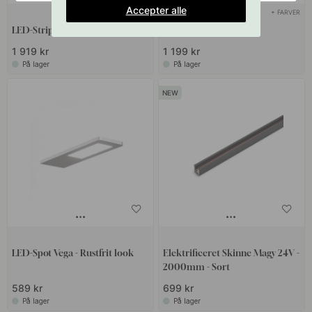
Accepter alle
+ LÆNGDER
+ FARVER
LED-Strip Flexy LED AT6
Stikkontakt One - Sort
1 919 kr
1 199 kr
På lager
På lager
LED-Spot Vega - Rustfrit look
Elektrificeret Skinne Magy 24V -
2000mm - Sort
589 kr
699 kr
På lager
På lager