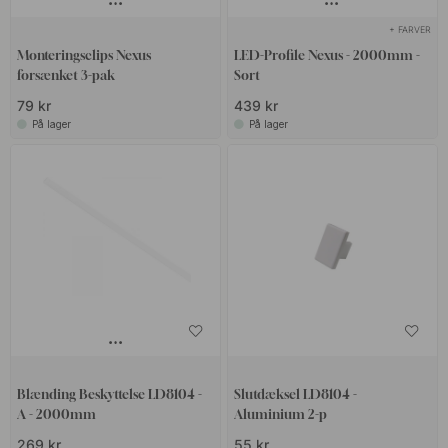
+ FARVER
Monteringsclips Nexus
LED-Profile Nexus - 2000mm -
forsænket 3-pak
Sort
79 kr
439 kr
På lager
På lager
Blænding Beskyttelse LD8104 -
Slutdæksel LD8104 -
A - 2000mm
Aluminium 2-p
269 kr
55 kr