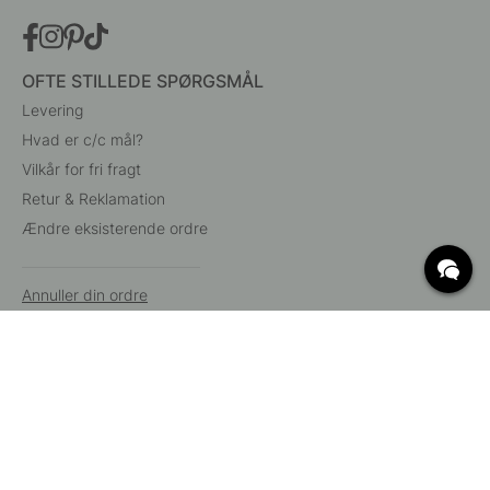
OFTE STILLEDE SPØRGSMÅL
Levering
Hvad er c/c mål?
Vilkår for fri fragt
Retur & Reklamation
Ændre eksisterende ordre
Annuller din ordre
Kundeservice
Beslag Online, Inre Kustvägen 32, 269 43 Båstad,
Sverige
© 2015 - 2026 Copyright BeslagOnline i Båstad AB. CVR-nummer: