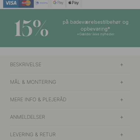
15%
på badeværelsestilbehør og
opbevaring*
*Gælder ikke nyheder
BESKRIVELSE
MÅL & MONTERING
MERE INFO & PLEJERÅD
ANMELDELSER
LEVERING & RETUR