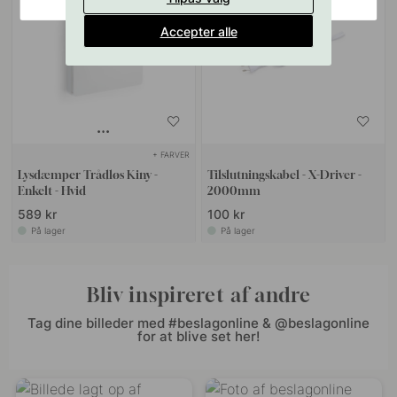
Accepter alle
+ FARVER
Lysdæmper Trådløs Kiny -
Tilslutningskabel - X-Driver -
Enkelt - Hvid
2000mm
589 kr
100 kr
På lager
På lager
Bliv inspireret af andre
Tag dine billeder med #beslagonline & @beslagonline
for at blive set her!