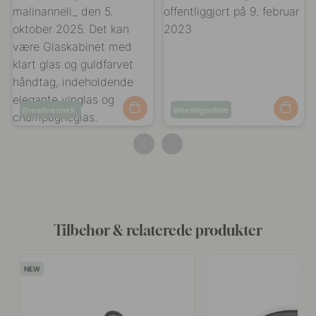
Opslag
malinanneli_
Opslag
beslagonline
offentliggjort
offentliggjort
af
af
Tilbehør & relaterede produkter