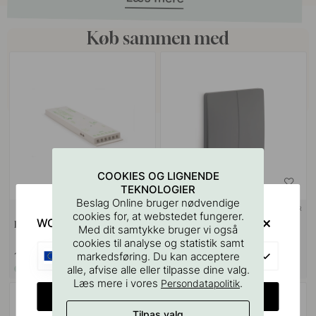
Køb sammen med
COOKIES OG LIGNENDE
TEKNOLOGIER
Beslag Online bruger nødvendige
+ FARVER
cookies for, at webstedet fungerer.
WOULD YOU RATHER VISIT?
Driver X-Driver - D-M
Lysdæmper Trådløs Kiny -
Med dit samtykke bruger vi også
Dobbelt - Sort
cookies til analyse og statistik samt
EU
markedsføring. Du kan acceptere
1 189 kr
709 kr
alle, afvise alle eller tilpasse dine valg.
På lager
På lager
Læs mere i vores
.
Persondatapolitik
CHANGE COUNTRY
Tilpas valg