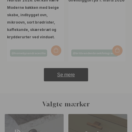
Opslag
Opslag
@homebysandracecilia
@brittvandenbroekfotografie
offentliggjort
offentliggjort
af
af
Se mere
Valgte mærker