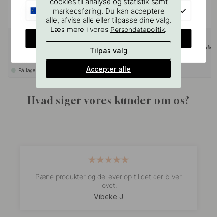
cookies til analyse og statistik samt
EU
markedsføring. Du kan acceptere
alle, afvise alle eller tilpasse dine valg.
Læs mere i vores
.
Persondatapolitik
+ STØRRELSER
2
2
CHANGE COUNTRY
Opbevaringsboks med låg - Grå
Husnummer Century - Mes
Tilpas valg
67 kr
127 kr
79 kr
149 kr
Accepter alle
På lager
På lager
Hvad siger vores kunder om os?
Pæne produkter og de lever op til det der bliver
lovet.
Vibeke J