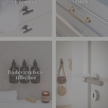
Knopper
Greb
Badeværelses-
Dørhåndtak
tilbehør