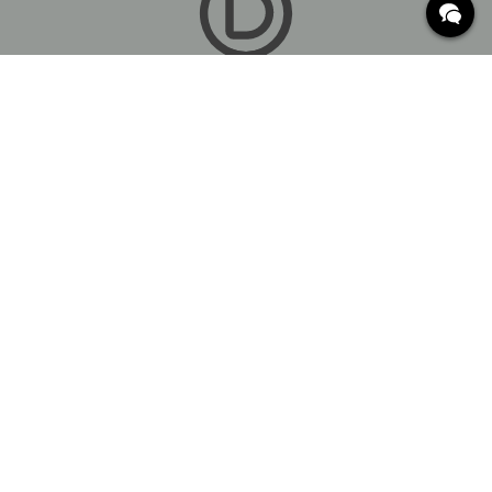
Indretningsdetaljer for alle rum i
hjemmet
En del af Beslag Design AB
BESLAG ONLINE
SORTIMENT
INSPIRATION
OFTE STILLEDE SPØRGSMÅL