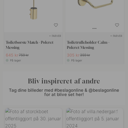
+ FARVER
+ FARVER
Toiletbørste Match - Poleret
Toiletrulleholder Calm -
Messing
Poleret Messing
645 kr
305 kr
759 kr
359 kr
På lager
På lager
Bliv inspireret af andre
Tag dine billeder med #beslagonline & @beslagonline
for at blive set her!