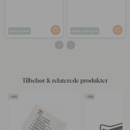
Opslag
storckboet
Opslag
villa.nedergard
offentliggjort
offentliggjort
af
af
Tilbehør & relaterede produkter
14
15