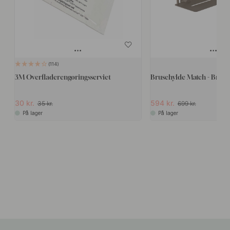
114
3M Overfladerengøringsserviet
Brusehylde Match - Brune
30 kr.
594 kr.
35 kr.
699 kr.
På lager
På lager