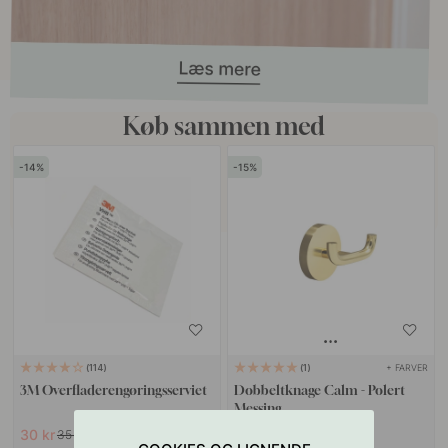
Køb sammen med
14
15
+ FARVER
114
1
3M Overfladerengøringsserviet
Dobbeltknage Calm - Polert
Messing
30 kr
220 kr
35 kr
259 kr