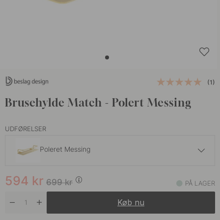
(1)
Brusehylde Match - Polert Messing
UDFØRELSER
Poleret Messing
535 kr
629 kr
594
kr
Poleret Krom
699
kr
PÅ LAGER
På lager
Køb nu
594 kr
699 kr
Brunet Messing
På lager