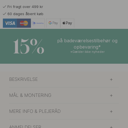
Fri fragt over 499 kr
594 kr
699 kr
Børstet Nikkel
60 dages åbent køb
På lager
594 kr
699 kr
Mat Sort
På lager
15%
på badeværelsestilbehør og
opbevaring*
*Gælder ikke nyheder
BESKRIVELSE
MÅL & MONTERING
MERE INFO & PLEJERÅD
ANMELDELSER