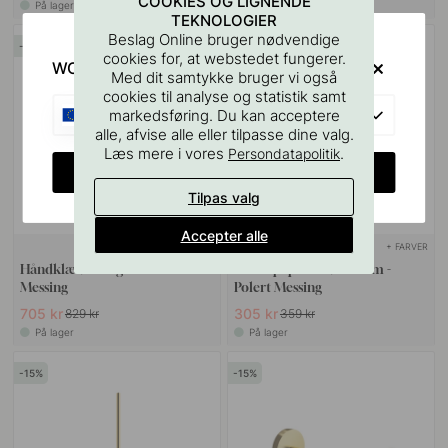
COOKIES OG LIGNENDE
På lager
På lager
TEKNOLOGIER
Beslag Online bruger nødvendige
15
15
cookies for, at webstedet fungerer.
WOULD YOU RATHER VISIT?
Med dit samtykke bruger vi også
cookies til analyse og statistik samt
EU
markedsføring. Du kan acceptere
alle, afvise alle eller tilpasse dine valg.
Læs mere i vores
.
Persondatapolitik
CHANGE COUNTRY
Tilpas valg
Accepter alle
+ FARVER
+ FARVER
Håndklædestang Calm - Poleret
Reservpapirholder Calm -
Messing
Polert Messing
705 kr
305 kr
829 kr
359 kr
På lager
På lager
15
15