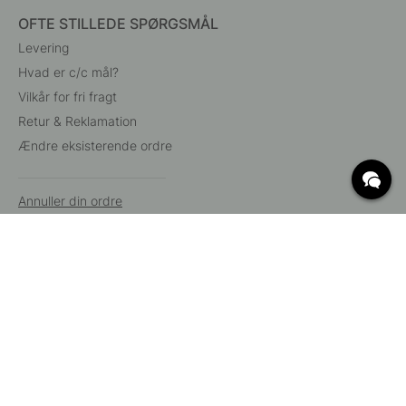
OFTE STILLEDE SPØRGSMÅL
Levering
Hvad er c/c mål?
Vilkår for fri fragt
Retur & Reklamation
Ændre eksisterende ordre
Annuller din ordre
Kundeservice
Beslag Online, Inre Kustvägen 32, 269 43 Båstad,
Sverige
© 2015 - 2026 Copyright BeslagOnline i Båstad AB. CVR-nummer:
12908865