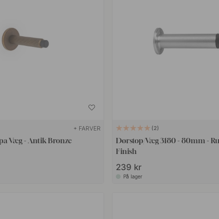
+ FARVER
2
pa Væg - Antik Bronze
Dørstop/Væg 3180 - 80mm - Rust
Finish
239 kr
På lager