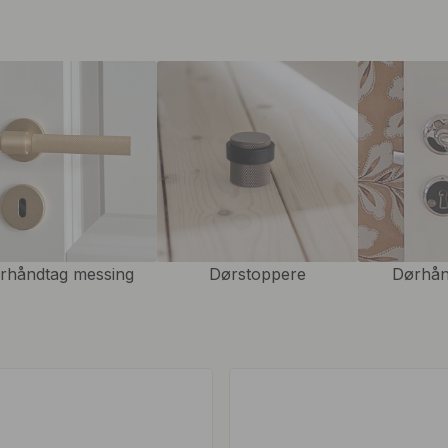
 mærker.
er dine vægge eller
forebygge ulykker og skabe et
t dørstopperen på det ønskede
 du med garanti et dørstop hos
er varehuse og hvor som helst du
rhåndtag messing
Dørstoppere
Dørhån