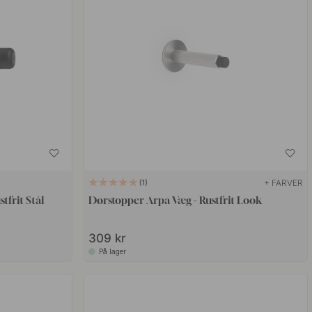
+ FARVER
1
frit Stål
Dørstopper Arpa Væg - Rustfrit Look
309 kr
På lager