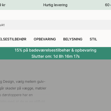
ver
9 kr
Hurtig levering
60 
ver
ver
LSESTILBEHØR
OPBEVARING
BELYSNING
STIL
15% på badeværelsestilbehør & opbevaring
Slutter om:
1d
8h
16m
16s
lag Design, vælg mellem gulv-
dgår skader på vægge, møbler
s dørstoppere har en
dig med at de er en stilfuld
re har vi også dørstopper til