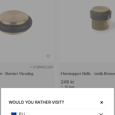
+ STØRRELSER
 - Børstet Messing
Dørstopper Helix - Antik Bronz
249 kr
På lager
WOULD YOU RATHER VISIT?
EU