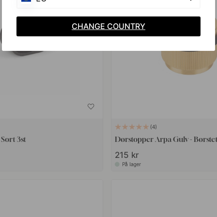
CHANGE COUNTRY
4
Sort 3st
Dørstopper Arpa Gulv - Børste
215 kr
På lager