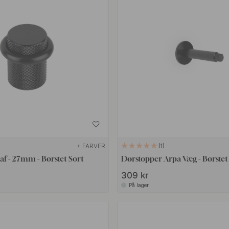
+ FARVER
1
f - 27mm - Børstet Sort
Dørstopper Arpa Væg - Børstet
309 kr
På lager