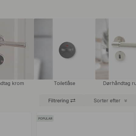
dtag krom
Toiletlåse
Dørhåndtag rus
Filtrering
Sorter efter
POPULAR