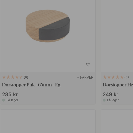
+ FARVER
6
3
Dørstopper Puk - 65mm - Eg
Dørstopper Hel
285 kr
249 kr
På lager
På lager