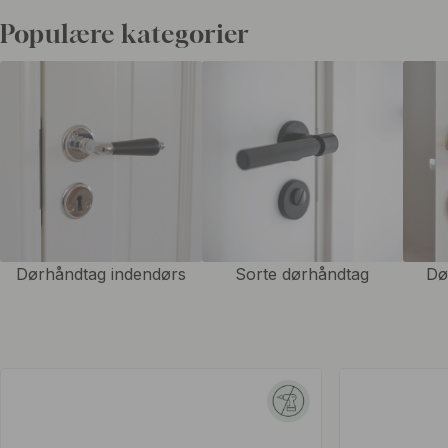
håndtag, der beskytter både væggen og dørhåndtaget mod stød og
Populære kategorier
Forestil dig aldrig at skulle bekymre dig om, at
dørhåndtaget
beskadig
håndtaget. Med vores dørstoppere og dørstopper til håndtag kan du 
sikrere miljø for dig og din familie. Installationen er nem, placer blo
sted på gulvet, væggen eller håndtaget. Uanset behov og stil, finder
os, der vil opfylde sin funktion. Perfekt til hjemmebrug, butikker ell
vil forhindre, at døren rammer noget eller beskadiger dørhåndtaget.
Dørhåndtag indendørs
Sorte dørhåndtag
Dø