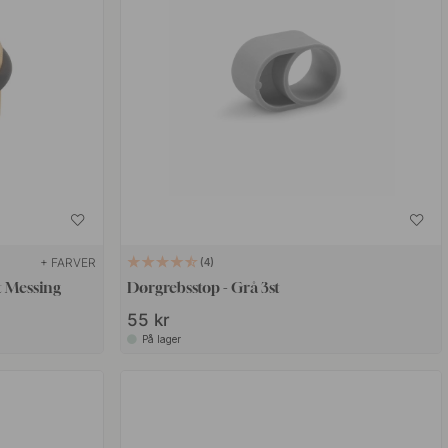
+ FARVER
4
t Messing
Dørgrebsstop - Grå 3st
55 kr
På lager