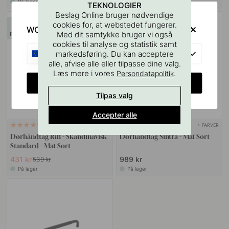
På lager
På lager
TEKNOLOGIER
Beslag Online bruger nødvendige
20
cookies for, at webstedet fungerer.
WOULD YOU RATHER VISIT?
Med dit samtykke bruger vi også
POPULAR
cookies til analyse og statistik samt
EU
markedsføring. Du kan acceptere
alle, afvise alle eller tilpasse dine valg.
Læs mere i vores
.
Persondatapolitik
CHANGE COUNTRY
Tilpas valg
Accepter alle
+ FARVER
56
2
Dørhåndtag Riff - Skandinavisk
Dørhåndtag Sintra - Mat Sort
Standard - Mat Sort
431 kr
989 kr
539 kr
På lager
På lager