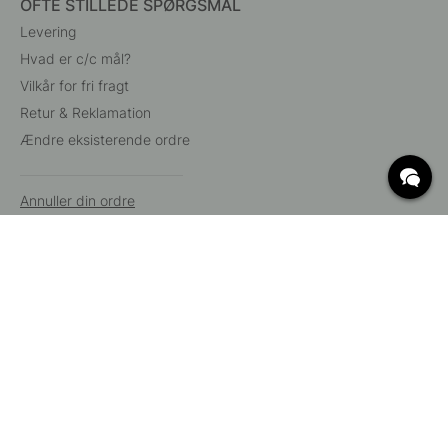
OFTE STILLEDE SPØRGSMÅL
Levering
Hvad er c/c mål?
Vilkår for fri fragt
Retur & Reklamation
Ændre eksisterende ordre
Annuller din ordre
Kundeservice
Beslag Online, Inre Kustvägen 32, 269 43 Båstad,
Sverige
© 2015 - 2026 Copyright BeslagOnline i Båstad AB. CVR-nummer:
12908865