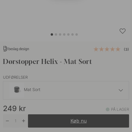
(3)
Dørstopper Helix - Mat Sort
UDFØRELSER
Mat Sort
249 kr
249
kr
Antik Bronze
PÅ LAGER
På lager
Køb nu
249 kr
Messing
På lager