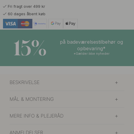
Fri fragt over 499 kr
259 kr
Mørk Bronze
60 dages åbent køb
På lager
249 kr
Rustfrit Stål Finish
På lager
15%
på badeværelsestilbehør og
opbevaring*
*Gælder ikke nyheder
BESKRIVELSE
MÅL & MONTERING
MERE INFO & PLEJERÅD
ANMELDELSER