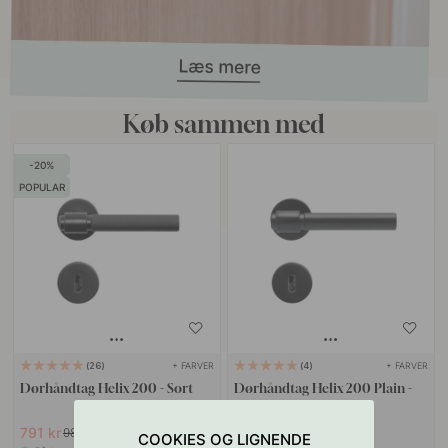
Køb sammen med
20
POPULAR
+ FARVER
+ FARVER
26
4
Dørhåndtag Helix 200 - Sort
Dørhåndtag Helix 200 Plain -
Sort
791 kr
989 kr
989 kr
COOKIES OG LIGNENDE