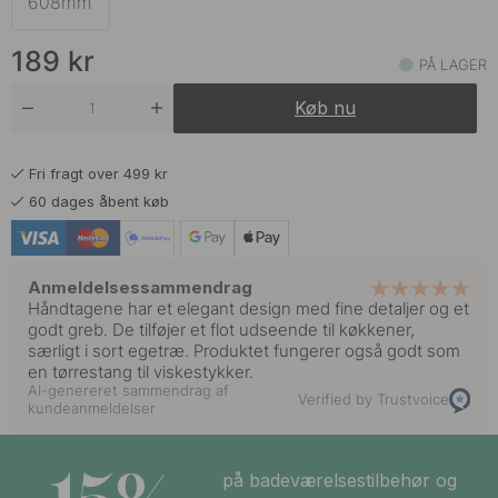
608mm
229 kr
Mørk Bronze
189
kr
På lager
PÅ LAGER
Køb nu
189 kr
Rustfrit Stål Finish
På lager
Fri fragt over 499 kr
60 dages åbent køb
Anmeldelsessammendrag
Håndtagene har et elegant design med fine detaljer og et
godt greb. De tilføjer et flot udseende til køkkener,
særligt i sort egetræ. Produktet fungerer også godt som
en tørrestang til viskestykker.
AI-genereret sammendrag af
Verified by Trustvoice
kundeanmeldelser
på badeværelsestilbehør og