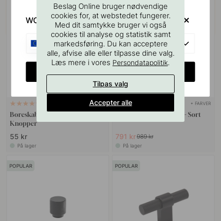
Beslag Online bruger nødvendige
20
cookies for, at webstedet fungerer.
POPULAR
WOULD YOU RATHER VISIT?
Med dit samtykke bruger vi også
cookies til analyse og statistik samt
EU
markedsføring. Du kan acceptere
alle, afvise alle eller tilpasse dine valg.
Læs mere i vores
.
Persondatapolitik
CHANGE COUNTRY
Tilpas valg
Accepter alle
+ FARVER
127
26
Boreskabelonen til Greb &
Dørhåndtag Helix 200 - Sort
Knopper
55 kr
791 kr
989 kr
På lager
På lager
POPULAR
POPULAR