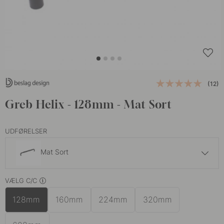
(12)
Greb Helix - 128mm - Mat Sort
UDFØRELSER
Mat Sort
229 kr
VÆLG C/C
Antik Bronze
På lager
128mm
160mm
224mm
320mm
229 kr
Messing
På lager