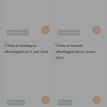
Opslag
Opslag
@matogmarmor
@villaljungslund
offentliggjort
offentliggjort
af
af
Opslag
Opslag
@villatillgren
@fannyob