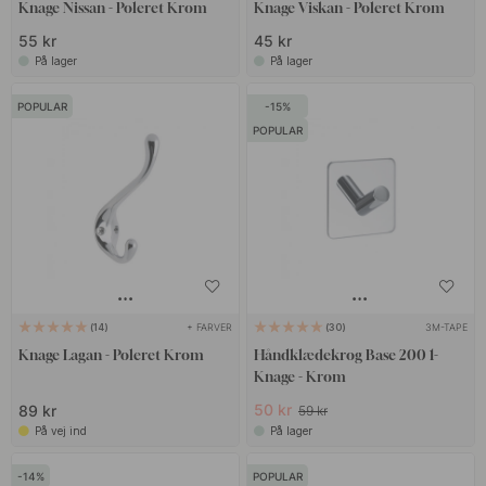
Knage Nissan - Poleret Krom
Knage Viskan - Poleret Krom
55 kr
45 kr
På lager
På lager
POPULAR
15
POPULAR
+ FARVER
3M-TAPE
14
30
Knage Lagan - Poleret Krom
Håndklædekrog Base 200 1-
Knage - Krom
50 kr
89 kr
59 kr
På vej ind
På lager
14
POPULAR