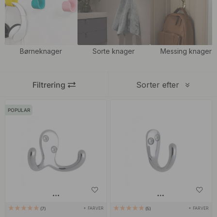
en dejlig detalje i rummet. Match vores knager i krom med vores
moderne og klassiske
greb
og
knopper
i krom for at give et
spændende indtryk og et ensartet look i hjemmet.
Børneknager
Sorte knager
Messing knager
Filtrering
Sorter efter
POPULAR
+ FARVER
+ FARVER
7
5