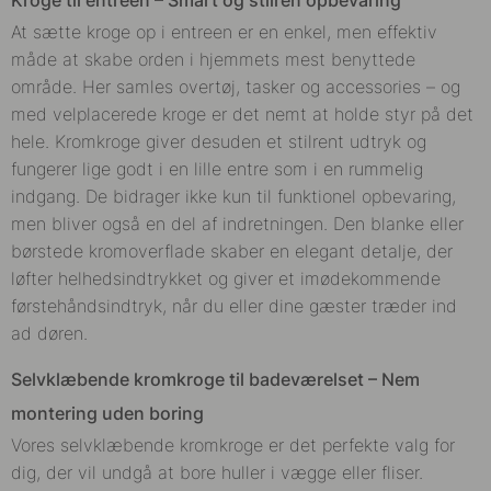
At sætte kroge op i entreen er en enkel, men effektiv
måde at skabe orden i hjemmets mest benyttede
område. Her samles overtøj, tasker og accessories – og
med velplacerede kroge er det nemt at holde styr på det
hele. Kromkroge giver desuden et stilrent udtryk og
fungerer lige godt i en lille entre som i en rummelig
indgang. De bidrager ikke kun til funktionel opbevaring,
men bliver også en del af indretningen. Den blanke eller
børstede kromoverflade skaber en elegant detalje, der
løfter helhedsindtrykket og giver et imødekommende
førstehåndsindtryk, når du eller dine gæster træder ind
ad døren.
Selvklæbende kromkroge til badeværelset – Nem
montering uden boring
Vores selvklæbende kromkroge er det perfekte valg for
dig, der vil undgå at bore huller i vægge eller fliser.