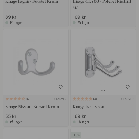
Knage Lagan - Børstet Krom
Knage CL 700 - Poleret Rustfrit
Stål
89 kr
109 kr
På lager
På lager
+ FARVER
+ FARVER
4
3
Knage Nissan - Børstet Krom
Knage Lyr - Krom
55 kr
169 kr
På lager
På lager
15