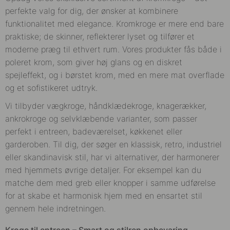
perfekte valg for dig, der ønsker at kombinere
funktionalitet med elegance. Kromkroge er mere end bare
praktiske; de skinner, reflekterer lyset og tilfører et
moderne præg til ethvert rum. Vores produkter fås både i
poleret krom, som giver høj glans og en diskret
spejleffekt, og i børstet krom, med en mere mat overflade
og et sofistikeret udtryk.
Vi tilbyder vægkroge, håndklædekroge, knagerækker,
ankrokroge og selvklæbende varianter, som passer
perfekt i entreen, badeværelset, køkkenet eller
garderoben. Til dig, der søger en klassisk, retro, industriel
eller skandinavisk stil, har vi alternativer, der harmonerer
med hjemmets øvrige detaljer. For eksempel kan du
matche dem med greb eller knopper i samme udførelse
for at skabe et harmonisk hjem med en ensartet stil
gennem hele indretningen.
Kroge til entreen – Smart og stilren opbevaring