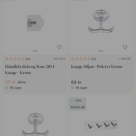
3M-TAPE
+ FARVER
10
10
Håndklædekrog Base 210 1-
Knage Siljan - Poleret Krom
Knage - Krom
59 kr
69 kr
69 kr
På lager
På lager
15
POPULAR