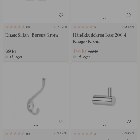
+ FARVER
3M-TAPE
9
26
Knage Siljan - Børstet Krom
Håndklædekrog Base 200 4-
Knage - Krom
144 kr
69 kr
169 kr
På lager
På lager
+ FARVER
+ FARVER
8
7