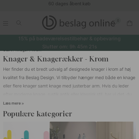
(16204
0
.
.
.
.
15% på badeværelsestilbehør & opbevaring
Slutter om:
9h
45m
21s
Start
Knager
Krom
Knager & Knagerækker - Krom
Her finder du et bredt udvalg af designede knager i krom af høj
kvalitet fra Beslag Design. Vi tilbyder hænger med både en knage
eller flere knager samt knage med justerbar arm. Hvis du leder
efter moderne knage, rustik antik eller klassisk stil, har vi det, du
leder efter. Vores knager fås i forskellige designs såsom poleret
Læs mere
krom og børstet krom. Poleret krom giver et blankt look og børstet
Populære kategorier
krom giver et mat look. En af de nemmeste ting, du kan gøre for
at holde orden, er at sætte nok
knagerække
og vægknage op.
Vores kromede knager er ikke kun en praktisk løsning, men også