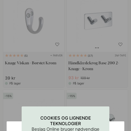
+ FARVER
3M-TAPE
5
37
Knage Viskan - Børstet Krom
Håndklædekrog Base 200 2-
Knage - Krom
93 kr
39 kr
109 kr
På lager
På lager
15
15
COOKIES OG LIGNENDE
TEKNOLOGIER
Beslag Online bruger nødvendige