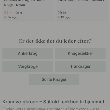
Håndklædekrog Base 100 2-
Knage Sture - 28mm - Forniklet
Knage - Krom
93 kr
99 kr
109 kr
På lager
På lager
Er det ikke det du leder efter?
Ankerkrog
Knagerækker
Vægkroge
Træknager
Sorte Knager
Krom vægkroge – Stilfuld funktion til hjemmet
Opdag vores eksklusive sortiment af kromkroge – det