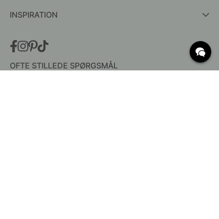
INSPIRATION
OFTE STILLEDE SPØRGSMÅL
Levering
Hvad er c/c mål?
Vilkår for fri fragt
Retur & Reklamation
Ændre eksisterende ordre
Annuller din ordre
Kundeservice