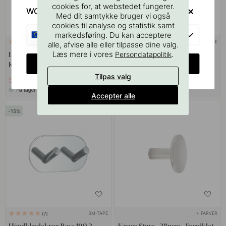
cookies for, at webstedet fungerer.
WOULD YOU RATHER VISIT?
Med dit samtykke bruger vi også
cookies til analyse og statistik samt
EU
markedsføring. Du kan acceptere
3M-TAPE
3M-TAPE
8
3
alle, afvise alle eller tilpasse dine valg.
Læs mere i vores
.
Persondatapolitik
Håndklædekrog Base 100 1-
Håndklædekrog Base 100 4-
CHANGE COUNTRY
Knage - Krom
Knage - Krom
Tilpas valg
50 kr
135 kr
59 kr
159 kr
På lager
På lager
Accepter alle
15
3M-TAPE
+ FARVER
7