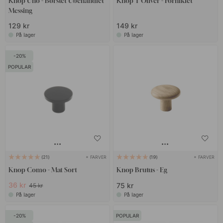
Knop Uno - Børstet Ubehandlet
Knop T Oliver - Forniklet
Messing
129 kr
149 kr
På lager
På lager
20
POPULAR
+ FARVER
+ FARVER
21
19
Knop Como - Mat Sort
Knop Brutus - Eg
36 kr
75 kr
45 kr
På lager
På lager
20
POPULAR