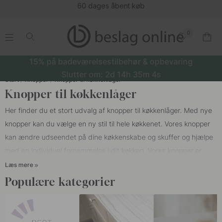
(16177)
0
.
.
.
.
15% på badeværelsestilbehør & opbevaring
Slutter om:
2d
14h
35m
3s
Start
Knopper
Knopper til køkkenlåger
Knopper til køkkenlåger
Her finder du et stort udvalg af knopper til køkkenlåger. Med nye
knopper kan du vælge en ny stil til hele køkkenet. Vores knopper
kan ændre udseendet på dine køkkenskabe og skuffer og hjælpe
med en individuel fornemmelse i dit køkken. Vores knopper er
velegnede til alle forskellige typer køkkener, såsom HTH-køkkener,
Læs mere
Epoq-køkkener, Marbodal, Ballingslöv eller IKEA.
Populære kategorier
I et køkken er det meget moderne i dag at blande køkkenknopper
med
køkkengreb
. Noget, der er meget almindeligt at kombinere,