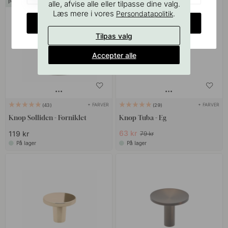
POPULAR
20
alle, afvise alle eller tilpasse dine valg.
Læs mere i vores
.
Persondatapolitik
POPULAR
CHANGE COUNTRY
Tilpas valg
Accepter alle
+ FARVER
+ FARVER
43
29
Knop Solliden - Forniklet
Knop Tuba - Eg
63 kr
119 kr
79 kr
På lager
På lager