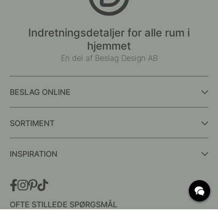
Indretningsdetaljer for alle rum i
hjemmet
En del af Beslag Design AB
BESLAG ONLINE
SORTIMENT
INSPIRATION
OFTE STILLEDE SPØRGSMÅL
Levering