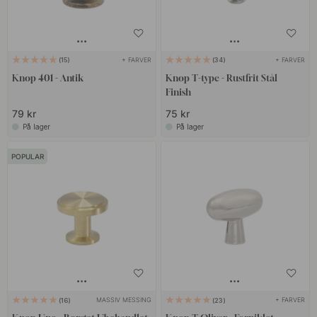
+ FARVER
+ FARVER
15
34
Knop 401 - Antik
Knop T-type - Rustfrit Stål
Finish
79 kr
75 kr
På lager
På lager
POPULAR
MASSIV MESSING
+ FARVER
16
23