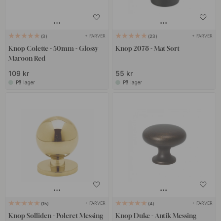
+ FARVER
+ FARVER
3
23
Knop Colette - 50mm - Glossy
Knop 2078 - Mat Sort
Maroon Red
109 kr
55 kr
På lager
På lager
+ FARVER
+ FARVER
15
4
Knop Solliden - Poleret Messing
Knop Duke - Antik Messing