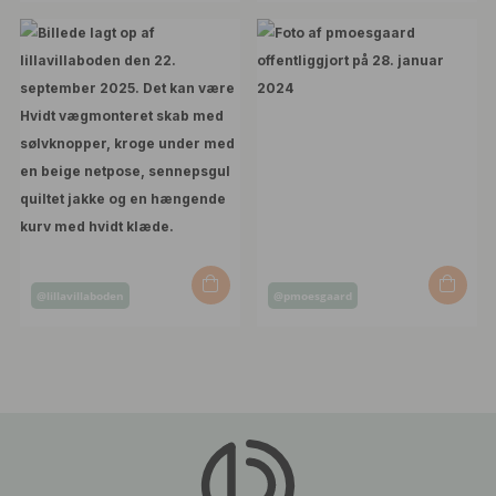
af
af
Opslag
Opslag
@lillavillaboden
@pmoesgaard
offentliggjort
offentliggjort
af
af