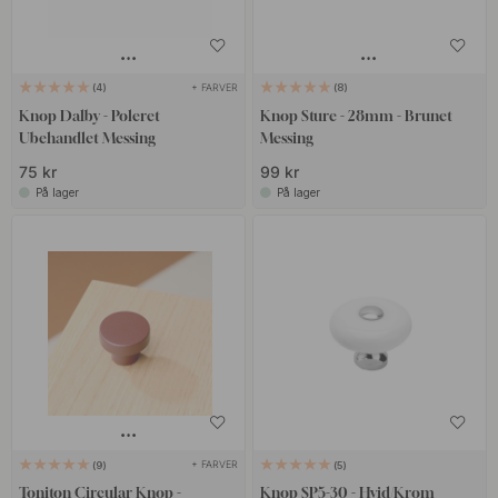
+ FARVER
4
8
Knop Dalby - Poleret
Knop Sture - 28mm - Brunet
Ubehandlet Messing
Messing
75 kr
99 kr
På lager
På lager
+ FARVER
9
5
Toniton Circular Knop -
Knop SP5-30 - Hvid/Krom