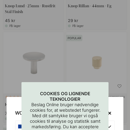
Knop Lund - 25mm - Rustfrit
Knop Rillan - 44mm - Eg
Stål Finish
45 kr
29 kr
På lager
På lager
POPULAR
COOKIES OG LIGNENDE
+ STØRRELSER
+ STØRRELSER
4
14
TEKNOLOGIER
Beslag Online bruger nødvendige
Knop Sture - Forniklet
Knop Helix - Messing
cookies for, at webstedet fungerer.
WOULD YOU RATHER VISIT?
75 kr
109 kr
Med dit samtykke bruger vi også
På lager
På lager
cookies til analyse og statistik samt
EU
markedsføring. Du kan acceptere