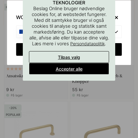
TEKNOLOGIER
POPULAR
Beslag Online bruger nødvendige
cookies for, at webstedet fungerer.
WOULD YOU RATHER VISIT?
Med dit samtykke bruger vi også
cookies til analyse og statistik samt
EU
markedsføring. Du kan acceptere
alle, afvise alle eller tilpasse dine valg.
Læs mere i vores
.
Persondatapolitik
CHANGE COUNTRY
Tilpas valg
Accepter alle
VÆGBESLAG
10
127
Ansatsskrue M4x50mm 1stk
Boreskabelonen til Greb &
Knopper
9 kr
55 kr
På lager
På lager
20
POPULAR