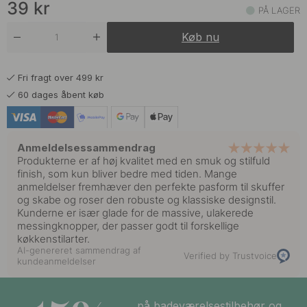
39
kr
PÅ LAGER
Køb nu
Fri fragt over 499 kr
60 dages åbent køb
Anmeldelsessammendrag
Produkterne er af høj kvalitet med en smuk og stilfuld
finish, som kun bliver bedre med tiden. Mange
anmeldelser fremhæver den perfekte pasform til skuffer
og skabe og roser den robuste og klassiske designstil.
Kunderne er især glade for de massive, ulakerede
messingknopper, der passer godt til forskellige
køkkenstilarter.
AI-genereret sammendrag af
Verified by Trustvoice
kundeanmeldelser
på badeværelsestilbehør og