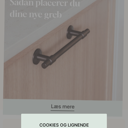
Køb sammen med
COOKIES OG LIGNENDE