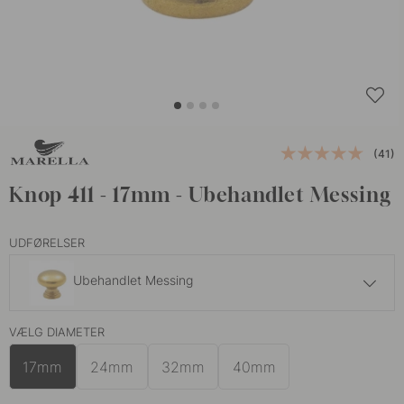
(41)
Knop 411 - 17mm - Ubehandlet Messing
UDFØRELSER
Ubehandlet Messing
39 kr
VÆLG DIAMETER
Antik
På lager
17mm
24mm
32mm
40mm
75 kr
Poleret Messing
På lager