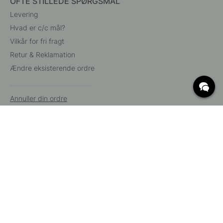
OFTE STILLEDE SPØRGSMÅL
Levering
Hvad er c/c mål?
Vilkår for fri fragt
Retur & Reklamation
Ændre eksisterende ordre
Annuller din ordre
Kundeservice
Beslag Online, Inre Kustvägen 32, 269 43 Båstad,
Sverige
© 2015 - 2026 Copyright BeslagOnline i Båstad AB. CVR-nummer:
12908865