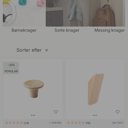
Børneknager
Sorte knager
Messing knager
Sorter efter
20
POPULAR
+ FARVER
3M-TAPE
29
18