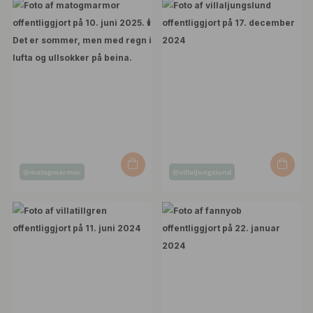
Opslag
Opslag
@matogmarmor
@villaljungslund
offentliggjort
offentliggjort
af
af