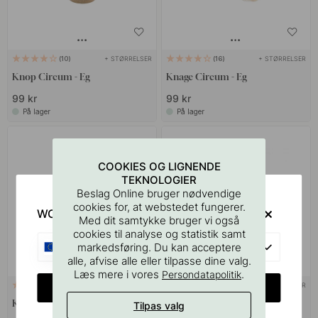
+ STØRRELSER
+ STØRRELSER
10
16
Knop Circum - Eg
Knage Circum - Eg
99 kr
99 kr
På lager
På lager
COOKIES OG LIGNENDE
TEKNOLOGIER
Beslag Online bruger nødvendige
cookies for, at webstedet fungerer.
WOULD YOU RATHER VISIT?
Med dit samtykke bruger vi også
cookies til analyse og statistik samt
EU
markedsføring. Du kan acceptere
alle, afvise alle eller tilpasse dine valg.
Læs mere i vores
.
Persondatapolitik
CHANGE COUNTRY
+ FARVER
+ FARVER
9
3
Knop Olle - Ubehandlet Egetræ
Loop - Brun Læder/Messing
Tilpas valg