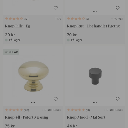
TRÆ
+ FARVER
12
5
Knop Lille - Eg
Knop Rut - Ubehandlet Egetræ
39 kr
79 kr
På lager
På lager
POPULAR
+ STØRRELSER
+ STØRRELSER
26
11
Knop 411 - Polert Messing
Knop Mood - Mat Sort
75 kr
44 kr