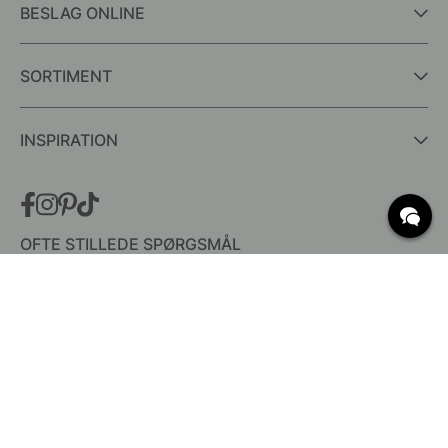
BESLAG ONLINE
SORTIMENT
INSPIRATION
OFTE STILLEDE SPØRGSMÅL
Levering
Hvad er c/c mål?
Vilkår for fri fragt
Retur & Reklamation
Ændre eksisterende ordre
Annuller din ordre