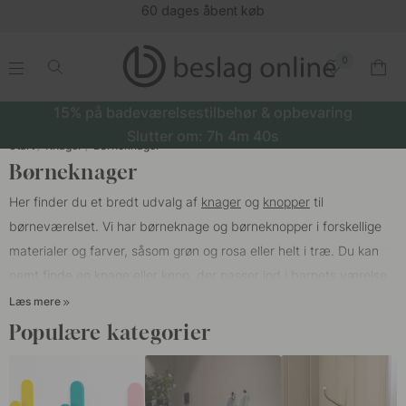
es åbent køb
0
.
.
.
.
15% på badeværelsestilbehør & opbevaring
Slutter om:
7h
4m
39s
Start
Knager
Børneknager
Børneknager
Her finder du et bredt udvalg af
knager
og
knopper
til
børneværelset. Vi har børneknage og børneknopper i forskellige
materialer og farver, såsom grøn og rosa eller helt i træ. Du kan
nemt finde en knage eller knop, der passer ind i barnets værelse
og indretning. Vil du nemt kunne holde orden på børneværelset,
Læs mere
kan vi råde dig til at sætte flere forskellige knager op, så barnet
Populære kategorier
nemt kan hænge sit tøj, legetøj og sin rygsæk op. Børneknage er
både en stilfuld indretningsdetalje men også en praktisk
opbevaringsløsning!