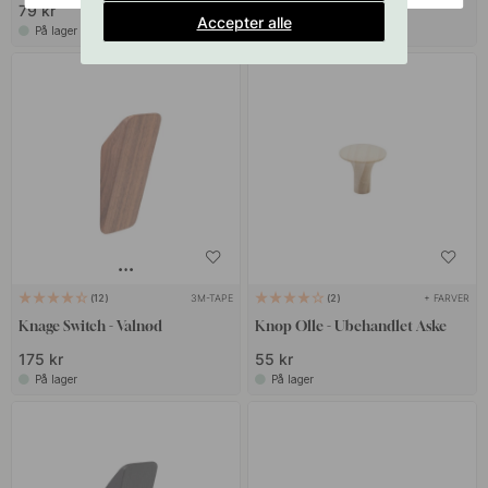
79 kr
119 kr
Accepter alle
På lager
På lager
3M-TAPE
+ FARVER
12
2
Knage Switch - Valnød
Knop Olle - Ubehandlet Aske
175 kr
55 kr
På lager
På lager