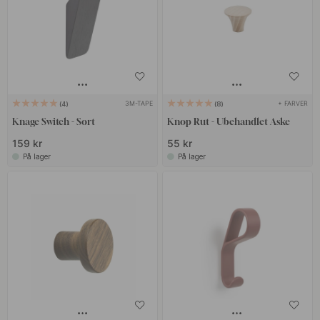
3M-TAPE
+ FARVER
4
8
Knage Switch - Sort
Knop Rut - Ubehandlet Aske
159 kr
55 kr
På lager
På lager