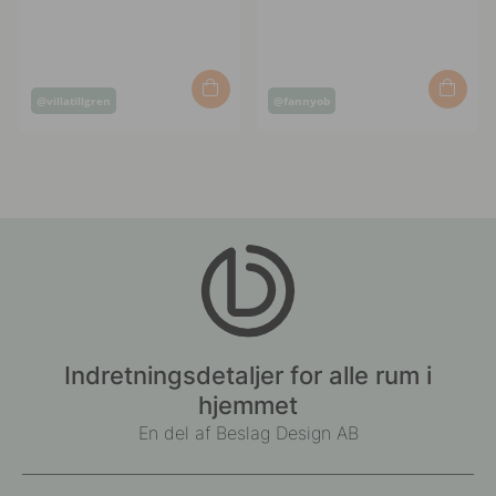
Opslag
Opslag
@villatillgren
@fannyob
offentliggjort
offentliggjort
af
af
Indretningsdetaljer for alle rum i
hjemmet
En del af Beslag Design AB