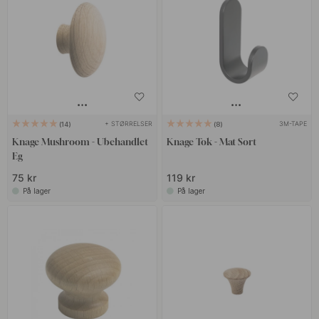
+ STØRRELSER
3M-TAPE
14
8
Knage Mushroom - Ubehandlet
Knage Tok - Mat Sort
Eg
75 kr
119 kr
På lager
På lager