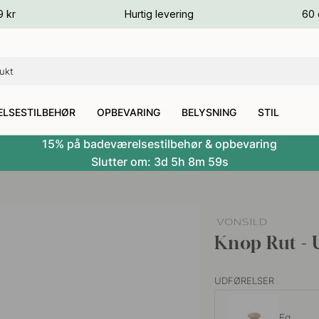
ver
9 kr
Hurtig levering
60 
ver
ver
LSESTILBEHØR
OPBEVARING
BELYSNING
STIL
15% på badeværelsestilbehør & opbevaring
Slutter om:
3d
5h
8m
58s
Knop Rut -
UDFØRELSER
Eg