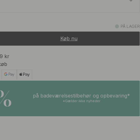
55 kr
let Aske
PÅ LAGER
På lager
Køb nu
99 kr
køb
5%
på badeværelsestilbehør og opbevaring*
*Gælder ikke nyheder