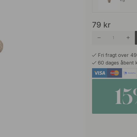
79
kr
Ubehand
Fri fragt over 4
60 dages åbent 
1