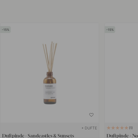
at vende pindene indimellem kan du friske duften op og få den til at 
passer bedre til øjeblikke, hvor du vil skabe mere stemning, for ekse
eller et badeværelse, der gerne må føles lidt ekstra hyggeligt.
15
15
Vores duftlys fra mærket
Torplyktan
er fremstillet af 100% vegetabils
inspireret af den svenske natur. Uanset om du leder efter duftpinde t
stemningsfuldt duftlys eller en enkel rumduft til hverdagen, finder du
hjemmet mere personligt og behageligt.
+ DUFTE
1
Duftpinde - Sandcastles & Sunsets
Duftpinde - No