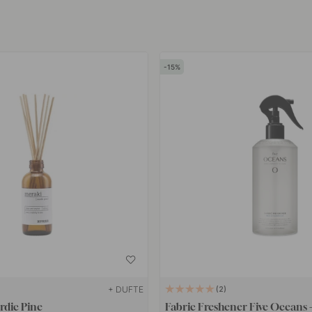
sprede sig mere jævnt. Duftlys
mpel en rolig aften, en middag
15
k sojavoks og har dufte
il badeværelset, et
 duftprodukter, der gør
+ DUFTE
2
rdic Pine
Fabric Freshener Five Oceans 