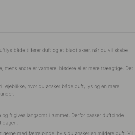
uftlys både tilfører duft og et blødt skær, når du vil skabe
.
ene, mens andre er varmere, blødere eller mere træagtige. Det
il øjeblikke, hvor du ønsker både duft, lys og en mere
tunder.
e og frigives langsomt i rummet. Derfor passer duftpinde
f dagen.
t gerne med færre pinde, hvis du ønsker en mildere duft. Vil