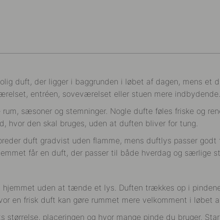
olig duft, der ligger i baggrunden i løbet af dagen, mens et d
ærelset, entréen, soveværelset eller stuen mere indbydende
ige rum, sæsoner og stemninger. Nogle dufte føles friske og r
, hvor den skal bruges, uden at duften bliver for tung.
preder duft gradvist uden flamme, mens duftlys passer godt t
emmet får en duft, der passer til både hverdag og særlige s
t i hjemmet uden at tænde et lys. Duften trækkes op i pinden
hvor en frisk duft kan gøre rummet mere velkomment i løbet a
s størrelse, placeringen og hvor mange pinde du bruger. Star