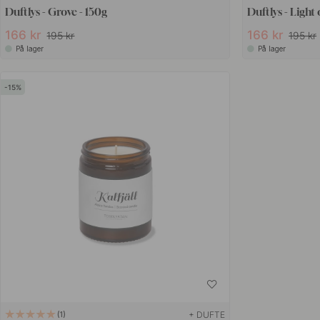
Duftlys - Grove - 150g
Duftlys - Light
166 kr
166 kr
195 kr
195 kr
På lager
På lager
15
+ DUFTE
1