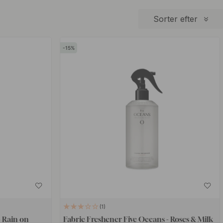
Sorter efter
15
1
- Rain on
Fabric Freshener Five Oceans - Roses & Milk