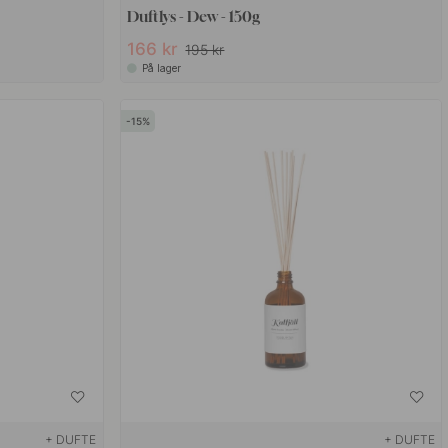
Duftlys - Dew - 150g
166 kr
195 kr
På lager
15
+ DUFTE
+ DUFTE