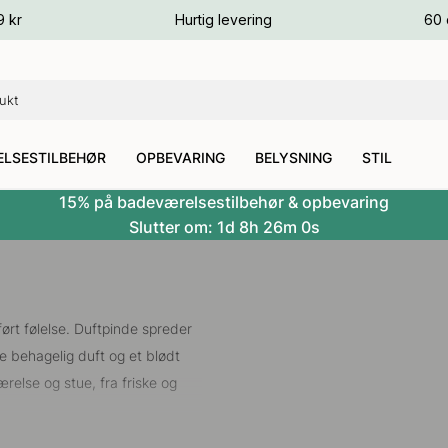
ver
9 kr
Hurtig levering
60 
ver
ver
LSESTILBEHØR
OPBEVARING
BELYSNING
STIL
15% på badeværelsestilbehør & opbevaring
Slutter om:
1d
8h
25m
59s
rt følelse. Duftpinde spreder
e behagelig duft og et blødt
relse og stue, fra friske og
n at skulle tænde et lys. Ved