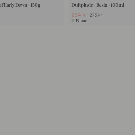
 of Early Dawn - 150g
Duftpinde - Resin - 100ml
234 kr
275 kr
På lager