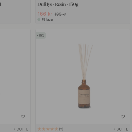
l
Duftlys - Resin - 150g
166 kr
195 kr
På lager
15
+ DUFTE
+ DUFTE
2