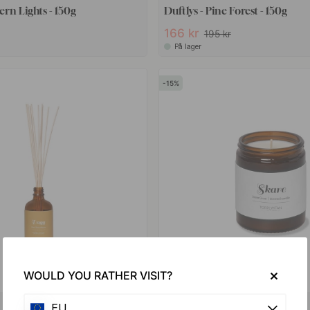
ern Lights - 150g
Duftlys - Pine Forest - 150g
166 kr
195 kr
På lager
15
WOULD YOU RATHER VISIT?
+ DUFTE
EU