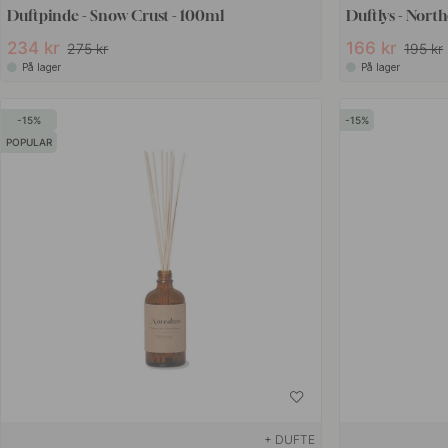
Duftpinde - Snow Crust - 100ml
Duftlys - North
234 kr
166 kr
275 kr
195 kr
På lager
På lager
15
15
POPULAR
+ DUFTE