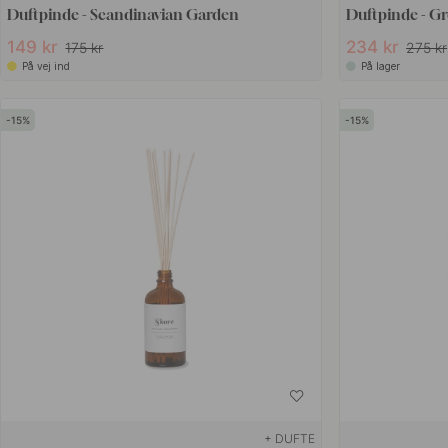
Duftpinde - Scandinavian Garden
Duftpinde - Gr
149 kr
234 kr
175 kr
275 kr
På vej ind
På lager
15
15
+ DUFTE