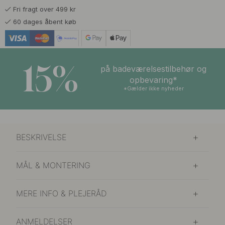
Fri fragt over 499 kr
166 kr
195 kr
Light of Early Dawn
60 dages åbent køb
På lager
166 kr
195 kr
Northern Lights
På lager
15%
på badeværelsestilbehør og
166 kr
195 kr
opbevaring*
Pine Forest
På lager
*Gælder ikke nyheder
166 kr
195 kr
Resin
På lager
BESKRIVELSE
166 kr
195 kr
Snow Crust
På lager
MÅL & MONTERING
MERE INFO & PLEJERÅD
ANMELDELSER