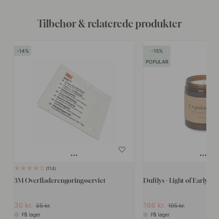
Tilbehør & relaterede produkter
14
15
POPULAR
114
3M Overfladerengøringsserviet
Duftlys - Light of Early Da
30 kr.
166 kr.
35 kr.
195 kr.
På lager
På lager