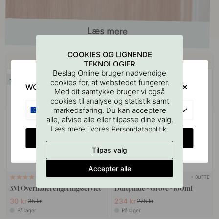
COOKIES OG LIGNENDE
Køb sammen med
TEKNOLOGIER
Beslag Online bruger nødvendige
14
15
cookies for, at webstedet fungerer.
WOULD YOU RATHER VISIT?
Med dit samtykke bruger vi også
POPULAR
cookies til analyse og statistik samt
EU
markedsføring. Du kan acceptere
alle, afvise alle eller tilpasse dine valg.
Læs mere i vores
.
Persondatapolitik
CHANGE COUNTRY
Tilpas valg
Accepter alle
+ DUFTE
114
3M Overfladerengøringsserviet
Duftpinde - Grove - 100ml
30 kr
234 kr
35 kr
275 kr
På lager
På lager