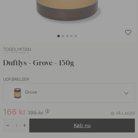
Duftlys - Grove - 150g
UDFØRELSER
Grove
166 kr
195 kr
166
kr
Alpine Tundra
195
kr
PÅ LAGER
På lager
Køb nu
166 kr
195 kr
Dew
På lager