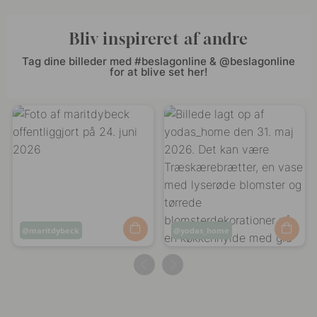
Bliv inspireret af andre
Tag dine billeder med #beslagonline & @beslagonline
for at blive set her!
Opslag
maritdybeck
Opslag
yodas_home
offentliggjort
offentliggjort
af
af