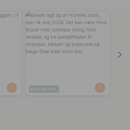
Opslag
michelle_sloth_
Opsl
shap
offentliggjort
offen
af
af