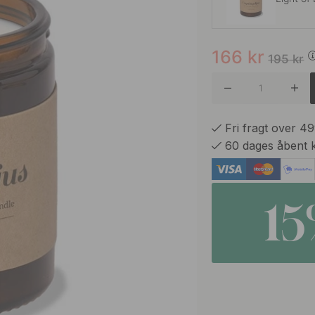
166
kr
Alpine T
195
kr
Dew
Fri fragt over 4
60 dages åbent 
Grove
1
Northern
Pine For