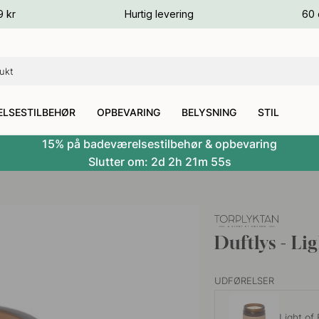
ver
9 kr
Hurtig levering
60 
ver
ver
LSESTILBEHØR
OPBEVARING
BELYSNING
STIL
15% på badeværelsestilbehør & opbevaring
Slutter om:
2d
2h
21m
54s
Duftlys - Li
UDFØRELSER
Light of