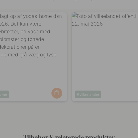
home
Opslag
villaelandet
ggjort
offentliggjort
af
Tilbehør & relaterede produkter