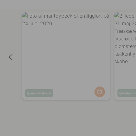
Opslag
maritdybeck
Opslag
yodas_
offentliggjort
offentli
af
af