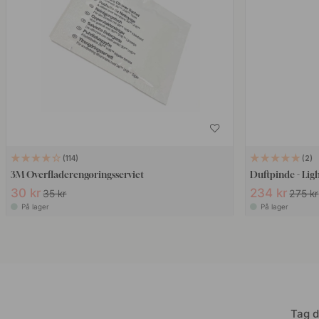
114
2
3M Overfladerengøringsserviet
Duftpinde - Lig
30 kr
234 kr
35 kr
275 kr
På lager
På lager
Tag d