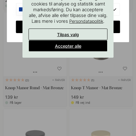
209 kr
80 kr
cookies til analyse og statistik samt
På lager
På lager
EU
markedsføring. Du kan acceptere
alle, afvise alle eller tilpasse dine valg.
Læs mere i vores
.
Persondatapolitik
CHANGE COUNTRY
Tilpas valg
Accepter alle
+ FARVER
+ FARVER
2
1
Knop Manor Rund - Mat Bronze
Knop T Manor - Mat Bronze
139 kr
149 kr
På lager
På vej ind