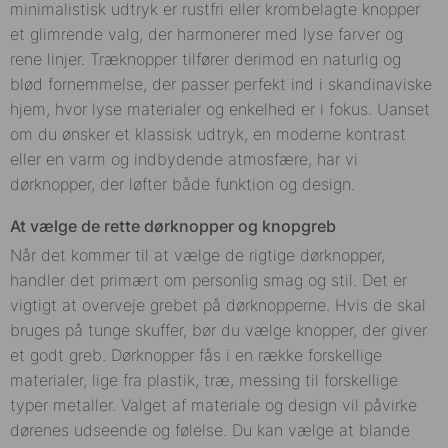
minimalistisk udtryk er rustfri eller krombelagte knopper
et glimrende valg, der harmonerer med lyse farver og
rene linjer. Træknopper tilfører derimod en naturlig og
blød fornemmelse, der passer perfekt ind i skandinaviske
hjem, hvor lyse materialer og enkelhed er i fokus. Uanset
om du ønsker et klassisk udtryk, en moderne kontrast
eller en varm og indbydende atmosfære, har vi
dørknopper, der løfter både funktion og design.
At vælge de rette dørknopper og knopgreb
Når det kommer til at vælge de rigtige dørknopper,
handler det primært om personlig smag og stil. Det er
vigtigt at overveje grebet på dørknopperne. Hvis de skal
bruges på tunge skuffer, bør du vælge knopper, der giver
et godt greb. Dørknopper fås i en række forskellige
materialer, lige fra plastik, træ, messing til forskellige
typer metaller. Valget af materiale og design vil påvirke
dørenes udseende og følelse. Du kan vælge at blande