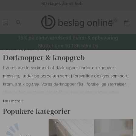
(16177)
0
.
.
.
.
15% på badeværelsestilbehør & opbevaring
Slutter om:
1d
13h
58m
59s
Start
Knopper
Dørknopper
Dørknopper & knopgreb
I vores brede sortiment af dørknopper finder du knopper i
messing
,
læder
og porcelæn samt i forskellige designs som sort,
krom, antik og træ. Vores dørknopper fås i forskellige størrelser.
Hvis du har en større dør at åbne, kan en større knop være
passende, mens en lidt mindre knop passer godt i et
Læs mere
udstillingsskab.
Populære kategorier
Hvis du har brug for at forny et gammelt møbel med nye
dørknopper, kan vi anbefale de knopper, der har en større fod.