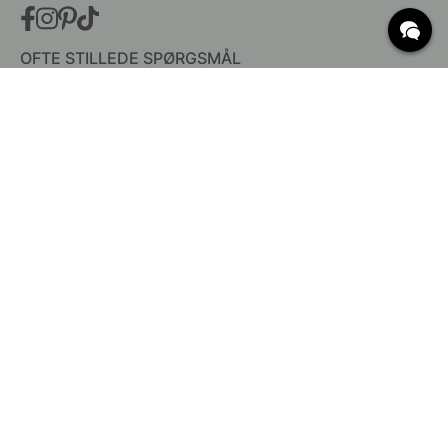
OFTE STILLEDE SPØRGSMÅL
Levering
Hvad er c/c mål?
Vilkår for fri fragt
Retur & Reklamation
Ændre eksisterende ordre
Annuller din ordre
Kundeservice
Beslag Online, Inre Kustvägen 32, 269 43 Båstad,
Sverige
© 2015 - 2026 Copyright BeslagOnline i Båstad AB. CVR-nummer: