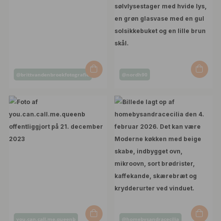
Opslag
Opslag
@brittvandenbroekfotografie
@nordh90
offentliggjort
offentliggjort
af
af
Opslag
Opslag
you.can.call.me.queenb
@homebysandracecilia