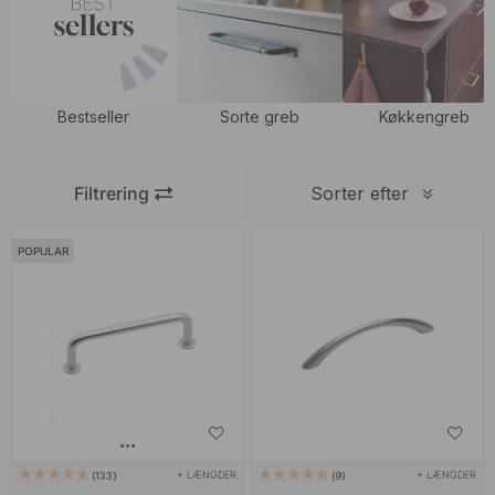
anstændig lift. Match vores greb med vores stilfulde og moderne
krom knopper
for at give et spændende indtryk og et ensartet
look.
Bestseller
Sorte greb
Køkkengreb
Filtrering
Sorter efter
POPULAR
+ LÆNGDER
+ LÆNGDER
133
9