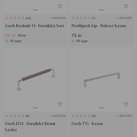
+ LÆNGDER
+ LÆNGDER
48
7
Greb Brohult M - Forniklet/Sort
Profilgreb Lip - Poleret Krom
68 kr
75 kr
85 kr
På lager
På lager
+ LÆNGDER
+ LÆNGDER
8
8
Greb 1353 - Forniklet/Brunt
Greb 735 - Krom
Læder