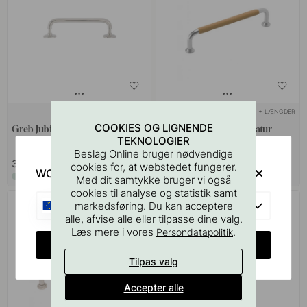
+ FARVER
+ LÆNGDER
7
COOKIES OG LIGNENDE
Greb Jubilee - Forniklet
Greb 1353 - Forniklet/Natur
TEKNOLOGIER
Læder Indpakket
Beslag Online bruger nødvendige
309 kr
229 kr
cookies for, at webstedet fungerer.
WOULD YOU RATHER VISIT?
På lager
På lager
Med dit samtykke bruger vi også
cookies til analyse og statistik samt
EU
markedsføring. Du kan acceptere
alle, afvise alle eller tilpasse dine valg.
Læs mere i vores
.
Persondatapolitik
CHANGE COUNTRY
Tilpas valg
Accepter alle