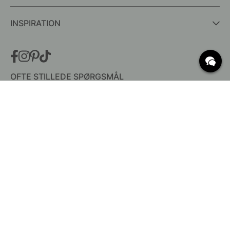
INSPIRATION
OFTE STILLEDE SPØRGSMÅL
Levering
Hvad er c/c mål?
Vilkår for fri fragt
Retur & Reklamation
Ændre eksisterende ordre
Annuller din ordre
Kundeservice