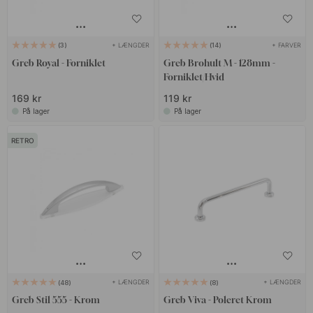
+ LÆNGDER
+ FARVER
3
14
Greb Royal - Forniklet
Greb Brohult M - 128mm -
Forniklet/Hvid
169 kr
119 kr
På lager
På lager
RETRO
+ LÆNGDER
+ LÆNGDER
48
8
Greb Stil 555 - Krom
Greb Viva - Poleret Krom