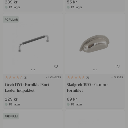
289 kr
55 kr
På lager
På lager
POPULAR
+ LÆNGDER
+ FARVER
3
7
Greb 1353 - Forniklet/Sort
Skålgreb 3922 - 64mm -
Læder Indpakket
Forniklet
229 kr
69 kr
På lager
På lager
PREMIUM