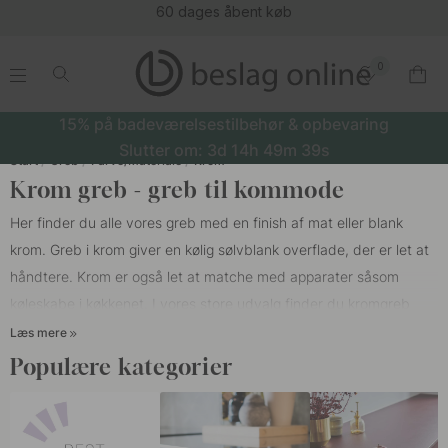
 køb
(1
0
.
.
.
.
15% på badeværelsestilbehør & opbevaring
Slutter om:
3d
14h
49m
38s
Start
Greb
Farve/Materiale
Krom
Krom greb - greb til kommode
Her finder du alle vores greb med en finish af mat eller blank
krom. Greb i krom giver en kølig sølvblank overflade, der er let at
håndtere. Krom er også let at matche med apparater såsom
køleskabe i køkkenet. I vores store udvalg finder du kromgreb
med skiver, skålgreb, klassiske greb eller greb med et smukt feje
Læs mere
af svensk naturligt garvet læder fra Tärnsjö Garveri. Vi har et
Populære kategorier
bredt udvalg, så du kan finde et greb, der matcher din indretning,
og at du kan sætte dit personlige præg i hjemmet.
Greb
er en lille
detalje, men kan give de gamle køkkendøre og garderobedøre en