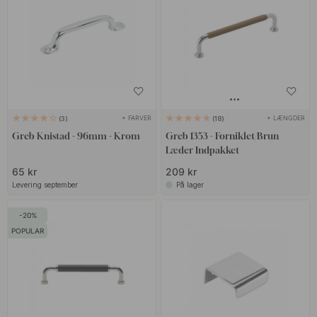
+ FARVER
+ LÆNGDER
3
18
Greb Knistad - 96mm - Krom
Greb 1353 - Forniklet/Brun
Læder Indpakket
65 kr
209 kr
Levering september
På lager
20
POPULAR