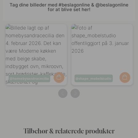
Tag dine billeder med #beslagonline & @beslagonline
for at blive set her!
Opslag
homebysandracecilia
Opslag
shape_mobelstudio
offentliggjort
offentliggjort
af
af
Tilbehør & relaterede produkter