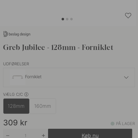
Greb Jubilee - 128mm - Forniklet
UDFØRELSER
Forniklet
309 kr
VÆLG C/C
Mat Sort
På lager
128mm
160mm
309 kr
Ubehandlet Messing
På lager
309
kr
PÅ LAGER
Køb nu