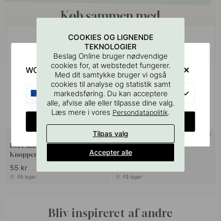
Køb sammen med
COOKIES OG LIGNENDE
PREMIUM
TEKNOLOGIER
Beslag Online bruger nødvendige
cookies for, at webstedet fungerer.
WOULD YOU RATHER VISIT?
Med dit samtykke bruger vi også
cookies til analyse og statistik samt
EU
markedsføring. Du kan acceptere
alle, afvise alle eller tilpasse dine valg.
Læs mere i vores
.
Persondatapolitik
CHANGE COUNTRY
Tilpas valg
+ FARVER
127
1
Boreskabelonen til Greb &
Knop Jubilee - 28mm -
Accepter alle
Knopper
Forniklet
55 kr
129 kr
På lager
På lager
Bliv inspireret af andre