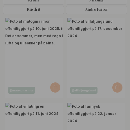
Rustfrit
Andre Farver
Opslag
Opslag
@matogmarmor
@villaljungslund
offentliggjort
offentliggjort
af
af