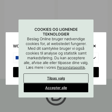
COOKIES OG LIGNENDE
TEKNOLOGIER
Opslag
Opslag
Beslag Online bruger nødvendige
@villatillgren
@fannyob
cookies for, at webstedet fungerer.
offentliggjort
offentliggjort
WOULD YOU RATHER VISIT?
Med dit samtykke bruger vi også
af
af
cookies til analyse og statistik samt
EU
markedsføring. Du kan acceptere
alle, afvise alle eller tilpasse dine valg.
Læs mere i vores
.
Persondatapolitik
CHANGE COUNTRY
Tilpas valg
Accepter alle