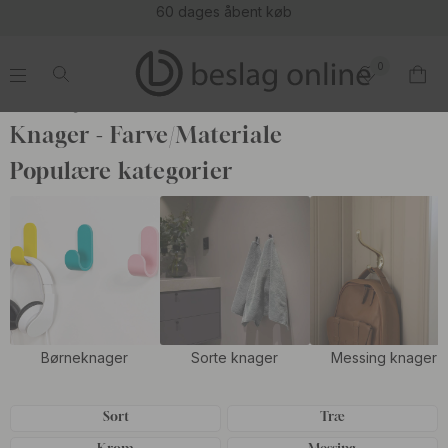
60 dages åbent køb
0
.
.
.
.
Start
Knager
Knager - Farve/Materiale
Populære kategorier
Børneknager
Sorte knager
Messing knager
Sort
Træ
Krom
Messing