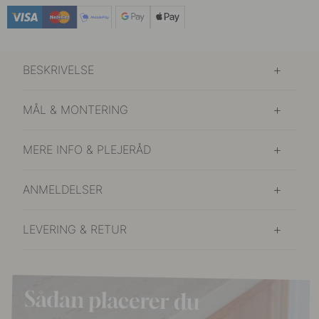
159 kr
Eg/Sort
På lager
BESKRIVELSE
149 kr
Forniklet
På lager
MÅL & MONTERING
149 kr
Mat Sort
På lager
MERE INFO & PLEJERÅD
149 kr
Messing
På lager
ANMELDELSER
LEVERING & RETUR