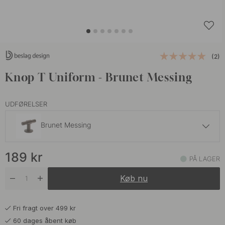
(2)
Knop T Uniform - Brunet Messing
UDFØRELSER
Brunet Messing
149 kr
189
kr
Børstet Rustfrit
PÅ LAGER
På lager
Køb nu
149 kr
Børstet Ubehandlet Messing
På lager
Fri fragt over 499 kr
159 kr
Eg/Børstet Rustfrit
60 dages åbent køb
På lager