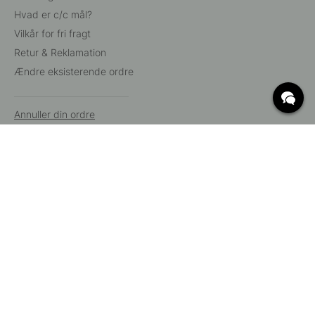
Hvad er c/c mål?
Vilkår for fri fragt
Retur & Reklamation
Ændre eksisterende ordre
Annuller din ordre
Kundeservice
Beslag Online, Inre Kustvägen 32, 269 43 Båstad,
Sverige
© 2015 - 2026 Copyright BeslagOnline i Båstad AB. CVR-nummer:
12908865