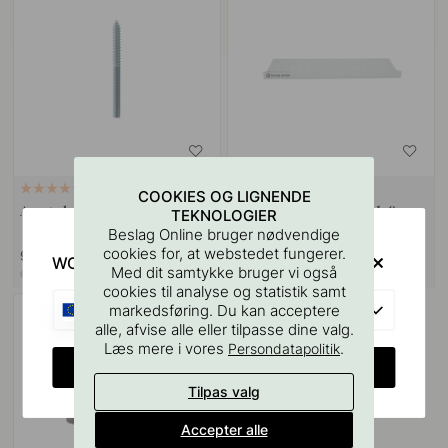
VÆGBESLAG
9
127
COOKIES OG LIGNENDE
Ansatsskrue M4x50mm 1stk
Boreskabelonen til Greb &
TEKNOLOGIER
Knopper
Beslag Online bruger nødvendige
cookies for, at webstedet fungerer.
9 kr
55 kr
WOULD YOU RATHER VISIT?
Med dit samtykke bruger vi også
På lager
På lager
cookies til analyse og statistik samt
EU
markedsføring. Du kan acceptere
alle, afvise alle eller tilpasse dine valg.
Læs mere i vores
.
Persondatapolitik
CHANGE COUNTRY
Tilpas valg
Accepter alle