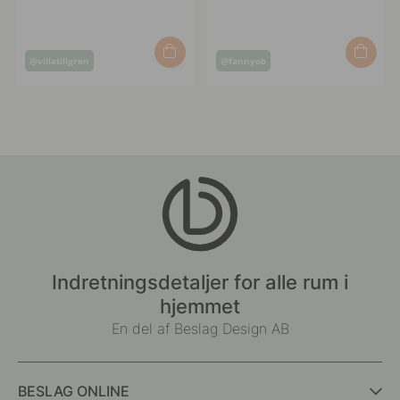
Opslag
Opslag
@villatillgren
@fannyob
offentliggjort
offentliggjort
af
af
Indretningsdetaljer for alle rum i
hjemmet
En del af Beslag Design AB
BESLAG ONLINE