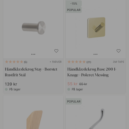
15
POPULAR
+ FARVER
3M-TAPE
5
21
Håndklædekrog Stay - Børstet
Håndklædekrog Base 200 1-
Rustfrit Stål
Knage - Poleret Messing
55 kr
139 kr
65 kr
På lager
På lager
POPULAR