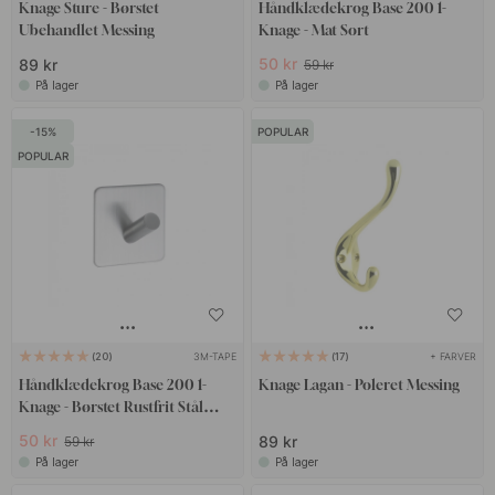
Knage Sture - Børstet
Håndklædekrog Base 200 1-
Ubehandlet Messing
Knage - Mat Sort
50 kr
89 kr
59 kr
På lager
På lager
15
POPULAR
POPULAR
3M-TAPE
+ FARVER
20
17
Håndklædekrog Base 200 1-
Knage Lagan - Poleret Messing
Knage - Børstet Rustfrit Stål
Finish
50 kr
89 kr
59 kr
På lager
På lager