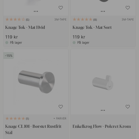
3M-TAPE
3M-TAPE
5
8
Knage Tok - Mat Hvid
Knage Tok - Mat Sort
119 kr
119 kr
På lager
På lager
15
+ FARVER
1
Knage CL 101 - Børstet Rustfrit
Enkelkrog Flow - Poleret Krom
Stål