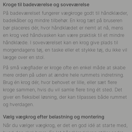
Kroge til badeværelse og soveværelse
På badeværelset fungerer vægkroge godt til håndklæder,
badekåber og mindre tilbehør. En krog tæt på bruseren
bør placeres dér, hvor håndklædet er nemt at nå, mens
en krog ved håndvasken kan være praktisk til et mindre
håndklæde. I soveværelset kan en krog give plads til
morgendagens tøj, en taske eller et stykke tøj, du ikke vil
lægge over en stol.
På små vægflader er kroge ofte en enkel måde at skabe
mere orden på uden at ændre hele rummets indretning.
Brug én krog dér, hvor behovet er lille, eller sæt flere
kroge sammen, hvis du vil samle flere ting ét sted. Det
giver en fleksibel løsning, der kan tilpasses både rummet
og hverdagen.
Vælg vægkrog efter belastning og montering
Når du vælger vægkrog, er det en god idé at starte med,