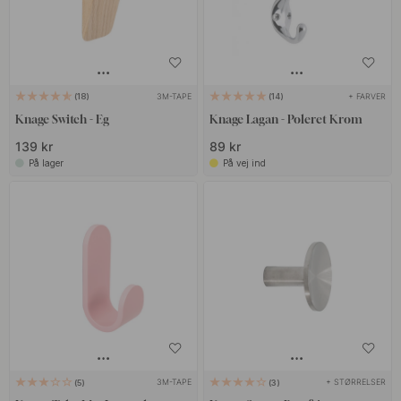
3M-TAPE
+ FARVER
18
14
Knage Switch - Eg
Knage Lagan - Poleret Krom
139 kr
89 kr
På lager
På vej ind
3M-TAPE
+ STØRRELSER
5
3