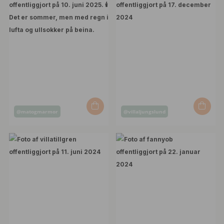
Opslag
Opslag
@matogmarmor
@villaljungslund
offentliggjort
offentliggjort
af
af