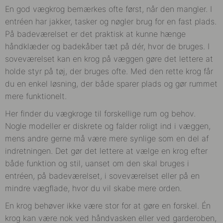
En god vægkrog bemærkes ofte først, når den mangler. I
entréen har jakker, tasker og nøgler brug for en fast plads.
På badeværelset er det praktisk at kunne hænge
håndklæder og badekåber tæt på dér, hvor de bruges. I
soveværelset kan en krog på væggen gøre det lettere at
holde styr på tøj, der bruges ofte. Med den rette krog får
du en enkel løsning, der både sparer plads og gør rummet
mere funktionelt.
Her finder du vægkroge til forskellige rum og behov.
Nogle modeller er diskrete og falder roligt ind i væggen,
mens andre gerne må være mere synlige som en del af
indretningen. Det gør det lettere at vælge en krog efter
både funktion og stil, uanset om den skal bruges i
entréen, på badeværelset, i soveværelset eller på en
mindre vægflade, hvor du vil skabe mere orden.
En krog behøver ikke være stor for at gøre en forskel. Én
krog kan være nok ved håndvasken eller ved garderoben,