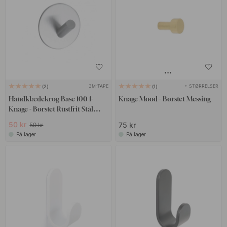
3M-TAPE
+ STØRRELSER
2
1
Håndklædekrog Base 100 1-
Knage Mood - Børstet Messing
Knage - Børstet Rustfrit Stål
Finish
50 kr
75 kr
59 kr
På lager
På lager