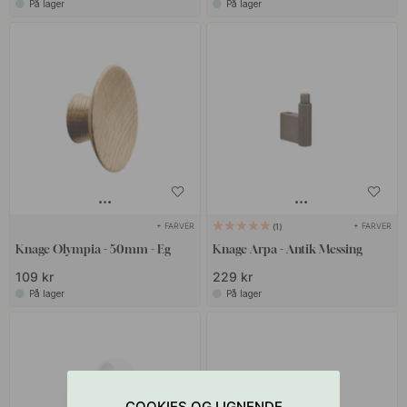
På lager
På lager
+ FARVER
+ FARVER
1
Knage Olympia - 50mm - Eg
Knage Arpa - Antik Messing
109 kr
229 kr
På lager
På lager
COOKIES OG LIGNENDE