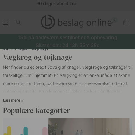
(16177)
0
.
.
.
.
15% på badeværelsestilbehør & opbevaring
Slutter om:
2d
13h
55m
37s
Start
Knager
Vægkroge
Vægkrog og tøjknage
Her finder du et bredt udvalg af
knager
, vægkroge og tøjknager til
forskellige rum i hjemmet. En vægkrog er en enkel måde at skabe
mere orden i entréen, badeværelset eller soveværelset uden at
optage gulvplads. Brug krogene til jakker, tasker, håndklæder,
badekåber eller andre ting, du gerne vil have lige ved hånden i
Læs mere
hverdagen.
Populære kategorier
Vælg en krog ud fra, hvad den skal bære, hvor den skal placeres,
og hvordan den skal monteres. I entréen skal en tøjknage ofte