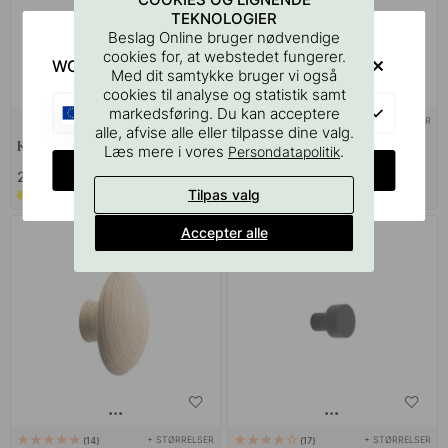
TEKNOLOGIER
Beslag Online bruger nødvendige
cookies for, at webstedet fungerer.
WOULD YOU RATHER VISIT?
Med dit samtykke bruger vi også
cookies til analyse og statistik samt
EU
markedsføring. Du kan acceptere
+ FARVER
+ FARVER
1
alle, afvise alle eller tilpasse dine valg.
Knage Belt - Mat Hvid
Enkelkrog Flow - Mat Sort
Læs mere i vores
.
Persondatapolitik
CHANGE COUNTRY
219 kr
169 kr
Tilpas valg
På vej ind
På lager
Accepter alle
POPULAR
+ STØRRELSER
+ STØRRELSER
14
17