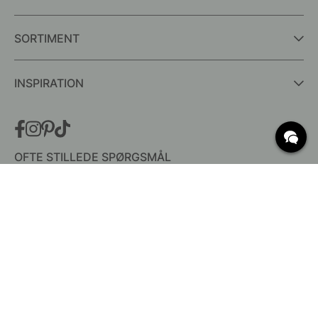
SORTIMENT
INSPIRATION
OFTE STILLEDE SPØRGSMÅL
Levering
Hvad er c/c mål?
Vilkår for fri fragt
Retur & Reklamation
Ændre eksisterende ordre
Annuller din ordre