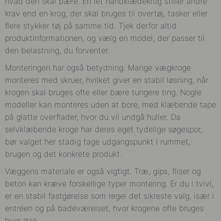
hvad den skal bære. En let håndklædekrog stiller andre
krav end en krog, der skal bruges til overtøj, tasker eller
flere stykker tøj på samme tid. Tjek derfor altid
produktinformationen, og vælg en model, der passer til
den belastning, du forventer.
Monteringen har også betydning. Mange vægkroge
monteres med skruer, hvilket giver en stabil løsning, når
krogen skal bruges ofte eller bære tungere ting. Nogle
modeller kan monteres uden at bore, med klæbende tape
på glatte overflader, hvor du vil undgå huller. Da
selvklæbende kroge har deres eget tydelige søgespor,
bør valget her stadig tage udgangspunkt i rummet,
brugen og det konkrete produkt.
Væggens materiale er også vigtigt. Træ, gips, fliser og
beton kan kræve forskellige typer montering. Er du i tvivl,
er en stabil fastgørelse som regel det sikreste valg, især i
entréen og på badeværelset, hvor krogene ofte bruges
hver dag.