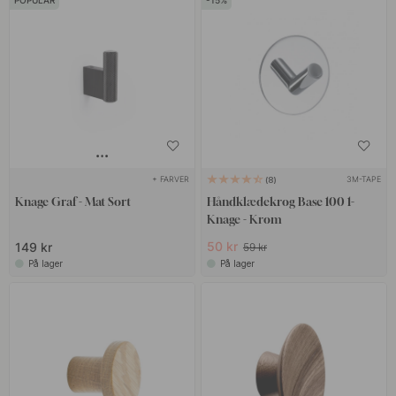
POPULAR
15
+ FARVER
3M-TAPE
8
Knage Graf - Mat Sort
Håndklædekrog Base 100 1-
Knage - Krom
50 kr
149 kr
59 kr
På lager
På lager