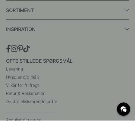
SORTIMENT
INSPIRATION
OFTE STILLEDE SPØRGSMÅL
Levering
Hvad er c/c mål?
Vilkår for fri fragt
Retur & Reklamation
Ændre eksisterende ordre
Annuller din ordre
Kundeservice