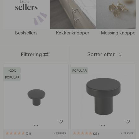
individuelle følelser i hjemmet med nye knopper. Vores knopper er
også i samme serie og stil som vores
sorte greb
, så du nemt kan
binde stilen til dit hjem sammen.
Bestsellers
Køkkenknopper
Messing knopper
Filtrering
Sorter efter
20
POPULAR
POPULAR
+ FARVER
+ FARVER
21
23