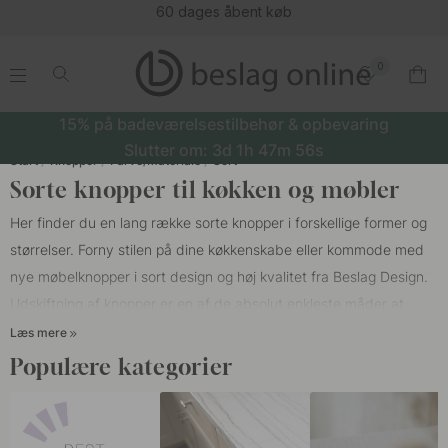
(16177)
0
.
.
.
.
15% på badeværelsestilbehør & opbevaring
Slutter om:
3d
1h
47m
55s
Start
Knopper
Farve/Materiale
Sort
Sorte knopper til køkken og møbler
Her finder du en lang række sorte knopper i forskellige former og
størrelser. Forny stilen på dine køkkenskabe eller kommode med
nye møbelknopper i sort design og høj kvalitet fra Beslag Design.
Udskiftning af
knopper
er en af de absolut enkleste måder at
renovere et hjem, knopper er en vigtig detalje for det indre af
Læs mere
hjemmet, men har også en betydelig funktion, der gør skuffer og
Populære kategorier
skabe nemme at åbne. Vores sorte knopper fås i både moderne
stil og tidløst design såvel som i forskellige materialer lige fra zink,
stål til messing. Vi har knopper til enhver smag og stil, sæt dine