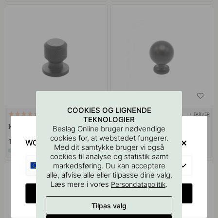
COOKIES OG LIGNENDE
+ FARVER
+ FARVER
7
2
TEKNOLOGIER
Knop Manor Rund - Mat Sort
Knop Lily - Sort
Beslag Online bruger nødvendige
cookies for, at webstedet fungerer.
139 kr
55 kr
WOULD YOU RATHER VISIT?
Med dit samtykke bruger vi også
På lager
På lager
cookies til analyse og statistik samt
EU
markedsføring. Du kan acceptere
alle, afvise alle eller tilpasse dine valg.
Læs mere i vores
.
Persondatapolitik
CHANGE COUNTRY
Tilpas valg