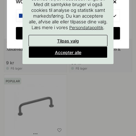
WOULD YOU RATHER VISIT?
Med dit samtykke bruger vi også
cookies til analyse og statistik samt
EU
markedsføring. Du kan acceptere
alle, afvise alle eller tilpasse dine valg.
Læs mere i vores
.
Persondatapolitik
CHANGE COUNTRY
Tilpas valg
VÆGBESLAG
10
127
Ansatsskrue M4x50mm 1stk
Boreskabelonen til Greb &
Accepter alle
Knopper
9 kr
55 kr
På lager
På lager
POPULAR