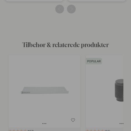
offentliggjort
offentliggjort
af
af
Tilbehør & relaterede produkter
POPULAR