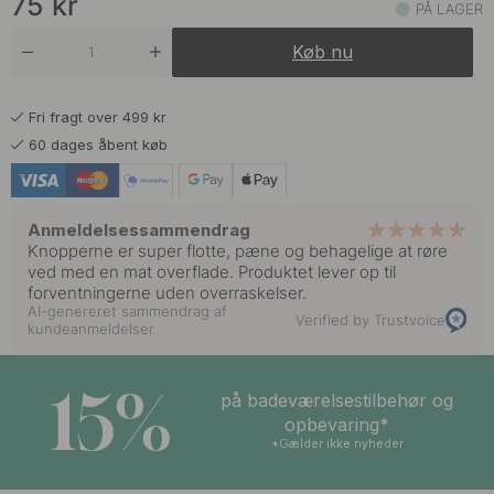
75
kr
PÅ LAGER
75 kr
Forniklet
Køb nu
På lager
75 kr
Messing
Fri fragt over 499 kr
På lager
60 dages åbent køb
75 kr
Rustfrit Stål
På lager
Anmeldelsessammendrag
Knopperne er super flotte, pæne og behagelige at røre
ved med en mat overflade. Produktet lever op til
forventningerne uden overraskelser.
AI-genereret sammendrag af
Verified by Trustvoice
kundeanmeldelser
15%
på badeværelsestilbehør og
opbevaring*
*Gælder ikke nyheder