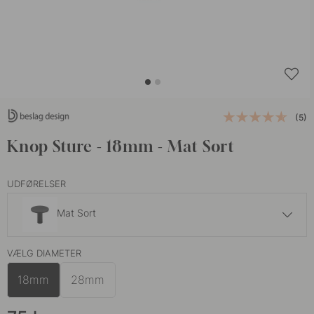
(5)
Knop Sture - 18mm - Mat Sort
UDFØRELSER
Mat Sort
99 kr
VÆLG DIAMETER
Brunet Messing
På lager
18mm
28mm
75 kr
Børstet Ubehandlet Messing
På lager