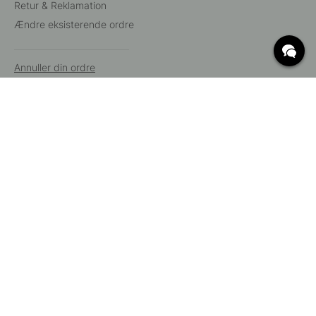
Retur & Reklamation
Ændre eksisterende ordre
Annuller din ordre
Kundeservice
Beslag Online, Inre Kustvägen 32, 269 43 Båstad,
Sverige
© 2015 - 2026 Copyright BeslagOnline i Båstad AB. CVR-nummer:
12908865