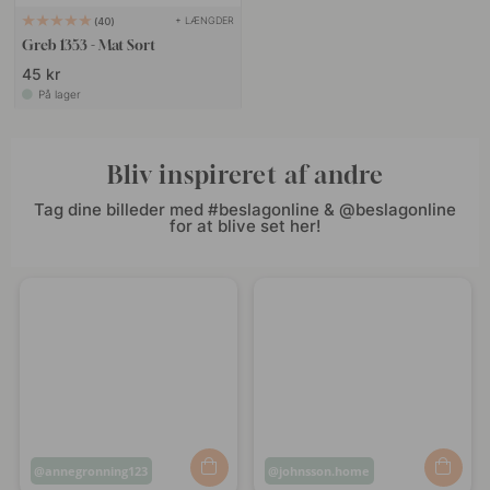
+ LÆNGDER
40
Greb 1353 - Mat Sort
45 kr
På lager
Bliv inspireret af andre
Tag dine billeder med #beslagonline & @beslagonline
for at blive set her!
Opslag
annegronning123
Opslag
johnsson.home