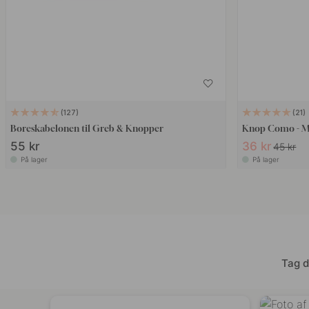
127
21
Boreskabelonen til Greb & Knopper
Knop Como - M
55 kr
36 kr
45 kr
På lager
På lager
Tag d