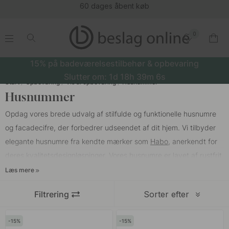
60 dages åbent køb
0
.
.
.
.
15% på badeværelsestilbehør & opbevaring
Slutter om:
1d
18h
39m
6s
Start
Opbevaring
Vis al opbevaring
Husnummer
Husnummer
Opdag vores brede udvalg af stilfulde og funktionelle husnumre
og facadecifre, der forbedrer udseendet af dit hjem. Vi tilbyder
elegante husnumre fra kendte mærker som
Habo
, anerkendt for
deres kvalitetsdesignløsninger. Vores husnumre er lavet af rustfrit
stål og aluminium, hvilket sikrer langvarig holdbarhed og
Læs mere
modstandskraft mod vejr og vind. Habo har et bredt udvalg af
Filtrering
Sorter efter
husnumre, der kombinerer funktion og stil. Deres sortiment
inkluderer både moderne og klassiske stilarter, hvilket gør det
15
15
nemt at finde noget, der passer til din husfacade. Populære