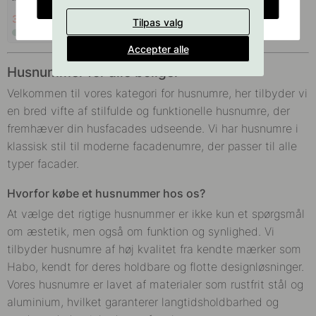
CHANGE COUNTRY
387 kr
455 kr
Tilpas valg
På lager
Accepter alle
Husnummer for alle boliger
Velkommen til vores kategori for husnumre, her tilbyder vi
en bred vifte af stilfulde og funktionelle husnumre, der
fremhæver din husfacades udseende. Vi har husnumre i
klassisk stil til moderne facadenumre, der passer til alle
typer facader.
Hvorfor købe et husnummer hos os?
At vælge det rigtige husnummer er ikke kun et spørgsmål
om æstetik, men også om funktion og synlighed. Vi
tilbyder husnumre af høj kvalitet fra kendte mærker som
Habo, kendt for deres holdbare og flotte designløsninger.
Vores husnumre er lavet af materialer som rustfrit stål og
aluminium, hvilket garanterer langtidsholdbarhed og