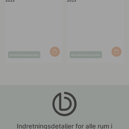
Opslag
Opslag
@rasamellangarden
@rasamellangarden
offentliggjort
offentliggjort
af
af
Indretningsdetaljer for alle rum i