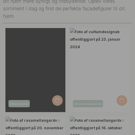
dit hjem mere synligt og indbydende. Oplev vores
sortiment i dag og find de perfekte facadefigurer til dit
hjem.
Opslag
Opslag
@halloneett
@cultumdesignab
offentliggjort
offentliggjort
af
af