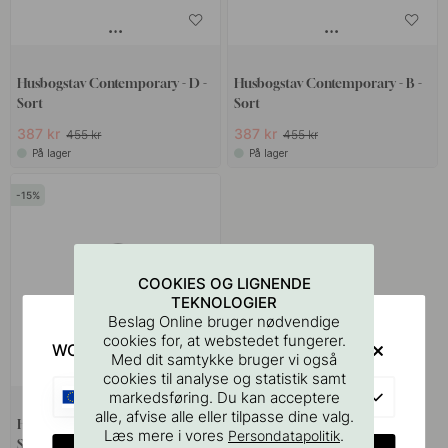
Husbogstav Contemporary - D -
Husbogstav Contemporary - B -
Sort
Sort
387 kr
387 kr
455 kr
455 kr
På lager
På lager
15
COOKIES OG LIGNENDE
TEKNOLOGIER
Beslag Online bruger nødvendige
cookies for, at webstedet fungerer.
WOULD YOU RATHER VISIT?
Med dit samtykke bruger vi også
cookies til analyse og statistik samt
EU
markedsføring. Du kan acceptere
alle, afvise alle eller tilpasse dine valg.
Husbogstav Contemporary - C -
Læs mere i vores
.
Persondatapolitik
Sort