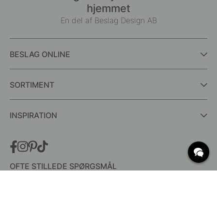
hjemmet
En del af Beslag Design AB
BESLAG ONLINE
SORTIMENT
INSPIRATION
OFTE STILLEDE SPØRGSMÅL
Levering
Hvad er c/c mål?
Vilkår for fri fragt