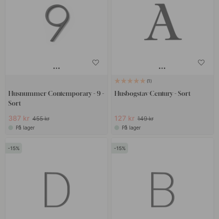
1
Husnummer Contemporary - 9 -
Husbogstav Century - Sort
Sort
387 kr
127 kr
455 kr
149 kr
På lager
På lager
15
15