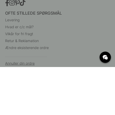
OFTE STILLEDE SPØRGSMÅL
Levering
Hvad er c/c mål?
Vilkår for fri fragt
Retur & Reklamation
Ændre eksisterende ordre
Annuller din ordre
Kundeservice
Beslag Online, Inre Kustvägen 32, 269 43 Båstad,
Sverige
© 2015 - 2026 Copyright BeslagOnline i Båstad AB. CVR-nummer:
12908865