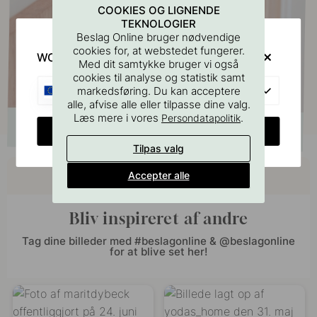
COOKIES OG LIGNENDE
TEKNOLOGIER
Beslag Online bruger nødvendige
cookies for, at webstedet fungerer.
WOULD YOU RATHER VISIT?
Med dit samtykke bruger vi også
cookies til analyse og statistik samt
EU
markedsføring. Du kan acceptere
alle, afvise alle eller tilpasse dine valg.
Læs mere i vores
.
Persondatapolitik
CHANGE COUNTRY
Tilpas valg
Køb sammen med
Accepter alle
Bliv inspireret af andre
Tag dine billeder med #beslagonline & @beslagonline
for at blive set her!