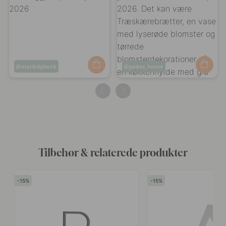
Opslag
maritdybeck
Opslag
yodas_home
offentliggjort
offentliggjort
af
af
Tilbehør & relaterede produkter
15
15