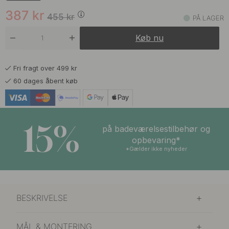
Sort
På lager
387
kr
455
kr
PÅ LAGER
Køb nu
Fri fragt over 499 kr
60 dages åbent køb
15%
på badeværelsestilbehør og
opbevaring*
*Gælder ikke nyheder
BESKRIVELSE
MÅL & MONTERING