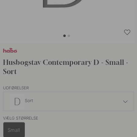
Husbogstav Contemporary D - Small -
Sort
UDFØRELSER
Sort
387 kr
455 kr
VÆLG STØRRELSE
Sort
På lager
Small
387 kr
455 kr