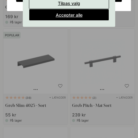
Tilpas valg
Greb Helix Stripe - Mat Sort
Greb Rille - Børstet Sort
Accepter alle
169 kr
239 kr
På lager
På lager
POPULAR
+ LÆNGDER
+ LÆNGDER
38
2
Greb Slim 4025 - Sort
Greb Pitch - Mat Sort
55 kr
239 kr
På lager
På lager