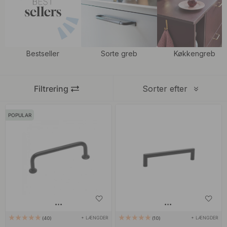
vifte, der imødekommer dine specifikke behov. Match vores greb
med vores stilfulde og moderne
sorte knopper
for at give et
spændende indtryk og et ensartet look.
Bestseller
Sorte greb
Køkkengreb
Filtrering
Sorter efter
POPULAR
+ LÆNGDER
+ LÆNGDER
40
10