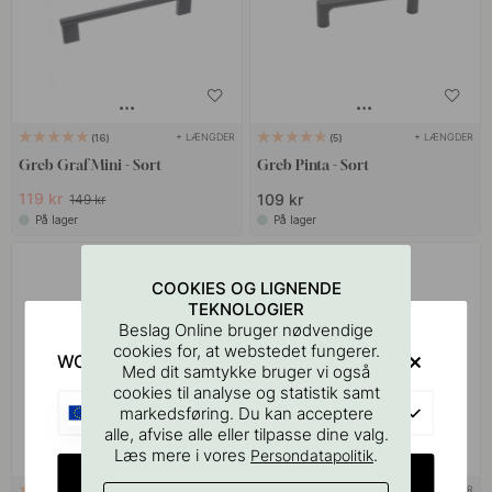
+ LÆNGDER
+ LÆNGDER
16
5
Greb Graf Mini - Sort
Greb Pinta - Sort
119 kr
109 kr
149 kr
På lager
På lager
COOKIES OG LIGNENDE
TEKNOLOGIER
Beslag Online bruger nødvendige
cookies for, at webstedet fungerer.
WOULD YOU RATHER VISIT?
Med dit samtykke bruger vi også
cookies til analyse og statistik samt
EU
markedsføring. Du kan acceptere
alle, afvise alle eller tilpasse dine valg.
Læs mere i vores
.
Persondatapolitik
CHANGE COUNTRY
+ LÆNGDER
+ LÆNGDER
4