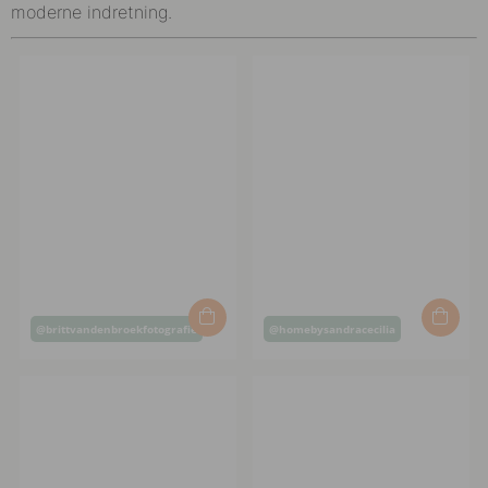
moderne indretning.
Opslag
Opslag
@brittvandenbroekfotografie
@homebysandracecilia
offentliggjort
offentliggjort
af
af