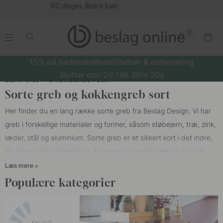
(16177)
0
.
.
.
.
15% på badeværelsestilbehør & opbevaring
Slutter om:
2d
14h
36m
29s
Start
Greb
Farve/Materiale
Sort
Sorte greb og køkkengreb sort
Her finder du en lang række sorte greb fra Beslag Design. Vi har
greb
i forskellige materialer og former, såsom støbejern, træ, zink,
læder, stål og aluminium. Sorte greb er et sikkert kort i det indre,
de bliver aldrig forældede. At genoplive gamle møbler, som du
troede var lavet, er let, med en lille detalje som sorte greb får du
Læs mere
et helt nyt møbel. Det er detaljen, der skaber interiøret og det
Populære kategorier
hele i et rum. Vores sorte greb er designet efter de nyeste trends,
men stadig klassisk stilfulde. Vil du hellere have klassiske, tidløse,
rustikke, lidt mere stramme eller moderne greb? Vi har en bred