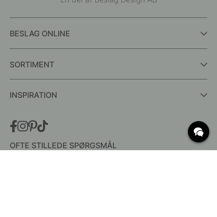
BESLAG ONLINE
SORTIMENT
INSPIRATION
OFTE STILLEDE SPØRGSMÅL
Levering
Hvad er c/c mål?
Vilkår for fri fragt
Retur & Reklamation
Ændre eksisterende ordre