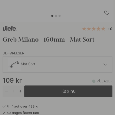
(1)
Greb Milano - 160mm - Mat Sort
UDFØRELSER
Mat Sort
109 kr
109
kr
Grå
PÅ LAGER
På lager
Køb nu
109 kr
Vulkanrød
På lager
Fri fragt over 499 kr
60 dages åbent køb