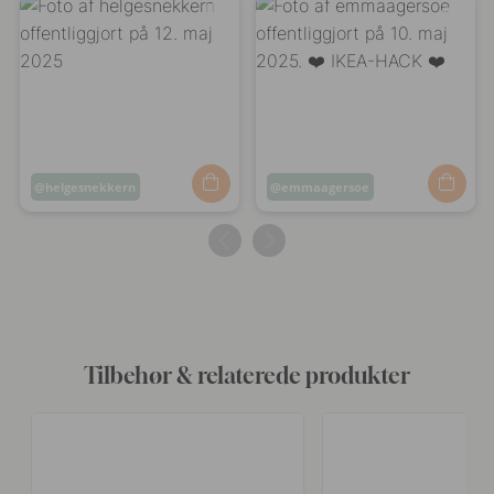
Opslag
helgesnekkern
Opslag
emmaagersoe
offentliggjort
offentliggjort
af
af
Tilbehør & relaterede produkter