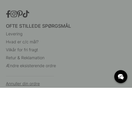
OFTE STILLEDE SPØRGSMÅL
Levering
Hvad er c/c mål?
Vilkår for fri fragt
Retur & Reklamation
Ændre eksisterende ordre
Annuller din ordre
Kundeservice
Beslag Online, Inre Kustvägen 32, 269 43 Båstad,
Sverige