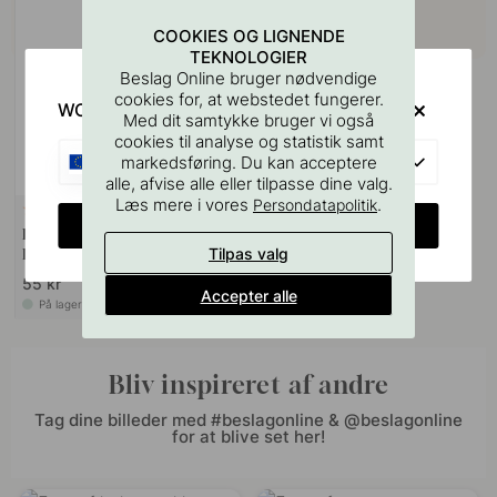
COOKIES OG LIGNENDE
TEKNOLOGIER
Beslag Online bruger nødvendige
cookies for, at webstedet fungerer.
WOULD YOU RATHER VISIT?
Med dit samtykke bruger vi også
cookies til analyse og statistik samt
EU
markedsføring. Du kan acceptere
alle, afvise alle eller tilpasse dine valg.
Læs mere i vores
.
Persondatapolitik
127
CHANGE COUNTRY
Boreskabelonen til Greb &
Tilpas valg
Knopper
55 kr
Accepter alle
På lager
Bliv inspireret af andre
Tag dine billeder med #beslagonline & @beslagonline
for at blive set her!