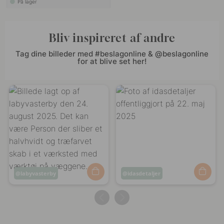
På lager
Bliv inspireret af andre
Tag dine billeder med #beslagonline & @beslagonline
for at blive set her!
Opslag
labyvasterby
Opslag
idasdetaljer
offentliggjort
offentliggjort
af
af