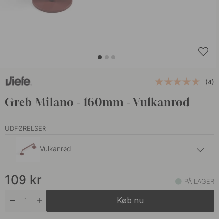
(4)
Greb Milano - 160mm - Vulkanrød
UDFØRELSER
Vulkanrød
109 kr
109
kr
Grå
PÅ LAGER
På lager
Køb nu
109 kr
Mat Sort
På lager