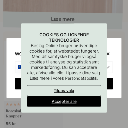
Køb sammen med
COOKIES OG LIGNENDE
TEKNOLOGIER
Beslag Online bruger nødvendige
cookies for, at webstedet fungerer.
WOULD YOU RATHER VISIT?
Med dit samtykke bruger vi også
cookies til analyse og statistik samt
EU
markedsføring. Du kan acceptere
alle, afvise alle eller tilpasse dine valg.
Læs mere i vores
.
Persondatapolitik
CHANGE COUNTRY
Tilpas valg
Accepter alle
127
Boreskabelonen til Greb &
Knopper
55 kr