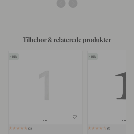
af
af
Tilbehør & relaterede produkter
15
15
2
1