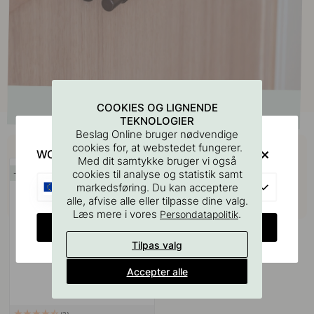
COOKIES OG LIGNENDE
TEKNOLOGIER
Beslag Online bruger nødvendige
Køb sammen med
cookies for, at webstedet fungerer.
WOULD YOU RATHER VISIT?
Med dit samtykke bruger vi også
cookies til analyse og statistik samt
15
EU
markedsføring. Du kan acceptere
alle, afvise alle eller tilpasse dine valg.
Læs mere i vores
.
Persondatapolitik
CHANGE COUNTRY
Tilpas valg
Accepter alle