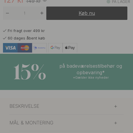
127
kr
149
kr
PÅ LAGER
Køb nu
Fri fragt over 499 kr
60 dages åbent køb
15%
på badeværelsestilbehør og
opbevaring*
*Gælder ikke nyheder
BESKRIVELSE
MÅL & MONTERING