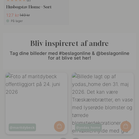
2
Husbogstav Home - Sort
127 kr
149 kr
På lager
Bliv inspireret af andre
Tag dine billeder med #beslagonline & @beslagonline
for at blive set her!
Opslag
maritdybeck
Opslag
yodas_home
offentliggjort
offentliggjort