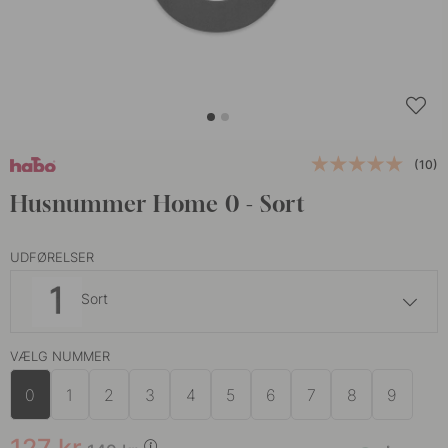
(10)
Husnummer Home 0 - Sort
UDFØRELSER
Sort
191 kr
225 kr
VÆLG NUMMER
Rustfrit Stål
På lager
0
1
2
3
4
5
6
7
8
9