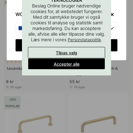
TEKNOLOGIER
POPULAR
Beslag Online bruger nødvendige
cookies for, at webstedet fungerer.
WOULD YOU RATHER VISIT?
Med dit samtykke bruger vi også
cookies til analyse og statistik samt
EU
markedsføring. Du kan acceptere
alle, afvise alle eller tilpasse dine valg.
Læs mere i vores
.
Persondatapolitik
CHANGE COUNTRY
Tilpas valg
VÆGBESLAG
10
127
Accepter alle
Ansatsskrue M4x50mm 1stk
Boreskabelonen til Greb &
Knopper
9 kr
55 kr
På lager
På lager
20
POPULAR