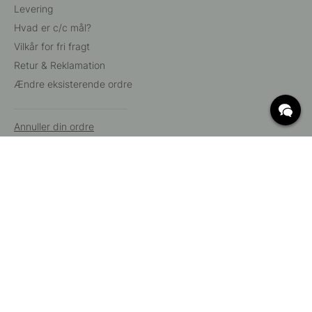
Levering
Hvad er c/c mål?
Vilkår for fri fragt
Retur & Reklamation
Ændre eksisterende ordre
Annuller din ordre
Kundeservice
Beslag Online, Inre Kustvägen 32, 269 43 Båstad,
Sverige
© 2015 - 2026 Copyright BeslagOnline i Båstad AB. CVR-nummer:
12908865