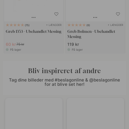
+ LÆNGDER
+ LÆNGDER
75
8
Greb 1353 - Ubehandlet Messing
Greb Bolmen - Ubehandlet
Messing
60 kr
119 kr
75 kr
På lager
På lager
Bliv inspireret af andre
Tag dine billeder med #beslagonline & @beslagonline
for at blive set her!