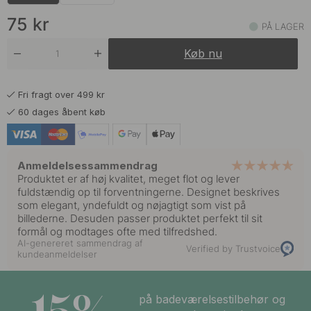
75 kr
Forniklet
På lager
75
kr
PÅ LAGER
75 kr
Mat Sort
Køb nu
På lager
75 kr
Messing
Fri fragt over 499 kr
På lager
60 dages åbent køb
75 kr
Rustfrit Stål
På lager
Anmeldelsessammendrag
Produktet er af høj kvalitet, meget flot og lever
fuldstændig op til forventningerne. Designet beskrives
som elegant, yndefuldt og nøjagtigt som vist på
billederne. Desuden passer produktet perfekt til sit
formål og modtages ofte med tilfredshed.
AI-genereret sammendrag af
Verified by Trustvoice
kundeanmeldelser
på badeværelsestilbehør og