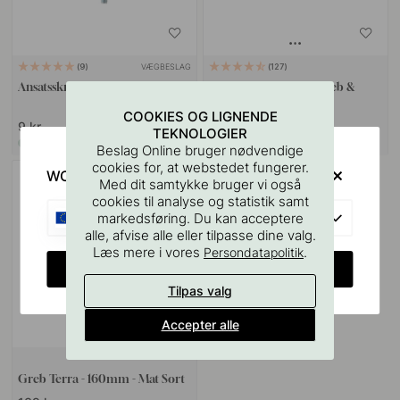
VÆGBESLAG
9
127
Ansatsskrue M4x50mm 1stk
Boreskabelonen til Greb &
Knopper
COOKIES OG LIGNENDE
9 kr
55 kr
TEKNOLOGIER
På lager
På lager
Beslag Online bruger nødvendige
cookies for, at webstedet fungerer.
WOULD YOU RATHER VISIT?
Med dit samtykke bruger vi også
cookies til analyse og statistik samt
EU
markedsføring. Du kan acceptere
alle, afvise alle eller tilpasse dine valg.
Læs mere i vores
.
Persondatapolitik
CHANGE COUNTRY
Tilpas valg
Accepter alle
Greb Terra - 160mm - Mat Sort