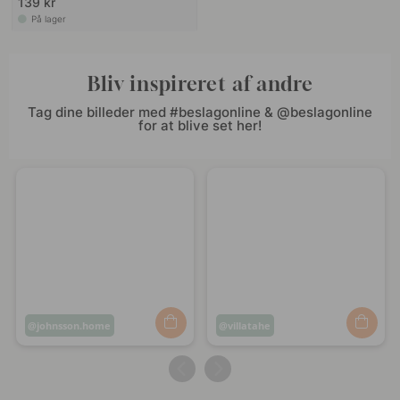
139 kr
På lager
Bliv inspireret af andre
Tag dine billeder med #beslagonline & @beslagonline
for at blive set her!
Opslag
johnsson.home
Opslag
villatahe
offentliggjort
offentliggjort
af
af