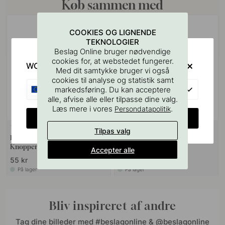
Køb sammen med
COOKIES OG LIGNENDE
TEKNOLOGIER
Beslag Online bruger nødvendige
cookies for, at webstedet fungerer.
WOULD YOU RATHER VISIT?
Med dit samtykke bruger vi også
cookies til analyse og statistik samt
EU
markedsføring. Du kan acceptere
alle, afvise alle eller tilpasse dine valg.
Læs mere i vores
.
Persondatapolitik
CHANGE COUNTRY
127
1
Tilpas valg
Boreskabelonen til Greb &
Knop Terra - Mat Sort
Knopper
Accepter alle
55 kr
85 kr
På lager
På lager
Bliv inspireret af andre
Tag dine billeder med #beslagonline & @beslagonline