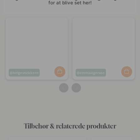
for at blive set her!
Opslag
helgesnekkern
Opslag
emmaagersoe
offentliggjort
offentliggjort
af
af
Tilbehør & relaterede produkter