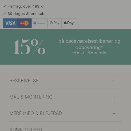
Fri fragt over 499 kr
149 kr
Forniklet
60 dages åbent køb
På lager
169 kr
Poleret Messing
På lager
15%
på badeværelsestilbehør og
149 kr
opbevaring*
Rustfrit Look
På lager
*Gælder ikke nyheder
BESKRIVELSE
MÅL & MONTERING
MERE INFO & PLEJERÅD
ANMELDELSER