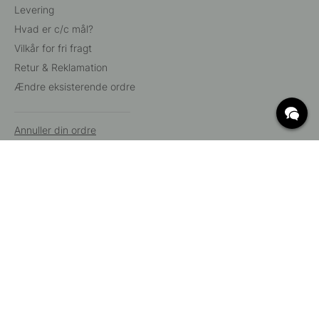
Levering
Hvad er c/c mål?
Vilkår for fri fragt
Retur & Reklamation
Ændre eksisterende ordre
Annuller din ordre
Kundeservice
Beslag Online, Inre Kustvägen 32, 269 43 Båstad,
Sverige
© 2015 - 2026 Copyright BeslagOnline i Båstad AB. CVR-nummer:
12908865