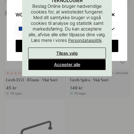
TEKNOLOGIER
På lager
På lager
Beslag Online bruger nødvendige
cookies for, at webstedet fungerer.
POPULAR
WOULD YOU RATHER VISIT?
Med dit samtykke bruger vi også
cookies til analyse og statistik samt
EU
markedsføring. Du kan acceptere
alle, afvise alle eller tilpasse dine valg.
Læs mere i vores
.
Persondatapolitik
CHANGE COUNTRY
Tilpas valg
Accepter alle
+ LÆNGDER
+ LÆNGDER
12
9
Greb 1353 - 87mm - Mat Sort
Greb Spira - Mat Sort
45 kr
149 kr
På lager
På lager