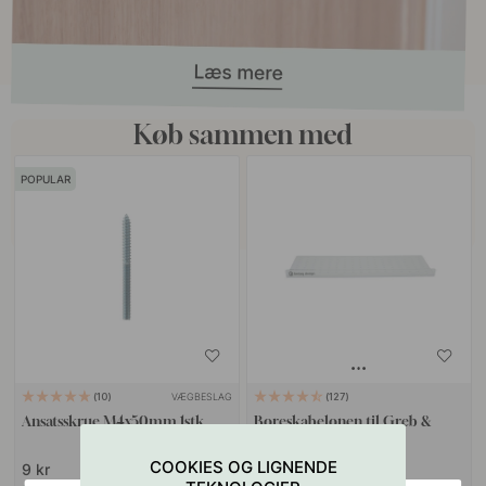
Køb sammen med
POPULAR
VÆGBESLAG
10
127
Ansatsskrue M4x50mm 1stk
Boreskabelonen til Greb &
Knopper
COOKIES OG LIGNENDE
9 kr
55 kr