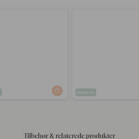
m
Opslag
idaskvm
ggjort
offentliggjort
af
Tilbehør & relaterede produkter