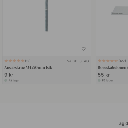
VÆGBESLAG
10
127
Ansatsskrue M4x50mm 1stk
Boreskabelonen 
9 kr
55 kr
På lager
På lager
Tag d