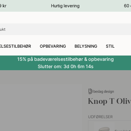
ver
9 kr
Hurtig levering
60 
ver
ver
LSESTILBEHØR
OPBEVARING
BELYSNING
STIL
15% på badeværelsestilbehør & opbevaring
Slutter om:
3d
0h
6m
13s
Knop T Oliv
UDFØRELSER