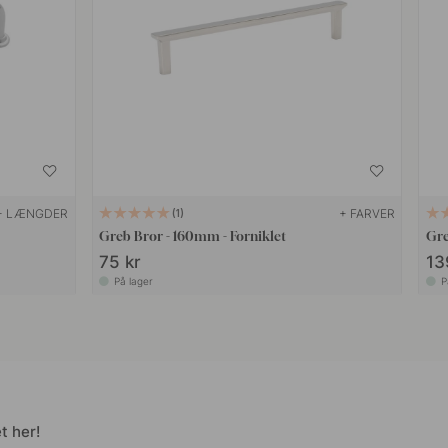
+ LÆNGDER
+ FARVER
1
Greb Bror - 160mm - Forniklet
Gre
75 kr
13
På lager
P
t her!