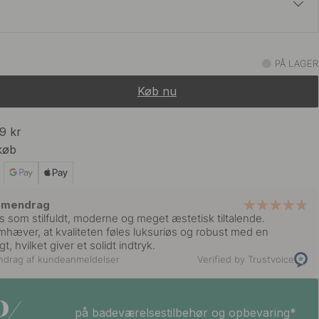
179 kr
Messing
PÅ LAGER
På lager
Køb nu
169 kr
Messing
På lager
99 kr
køb
149 kr
t
På vej ind
mmendrag
s som stilfuldt, moderne og meget æstetisk tiltalende.
169 kr
hæver, at kvaliteten føles luksuriøs og robust med en
Messing
På lager
t, hvilket giver et solidt indtryk.
ndrag af kundeanmeldelser
Verified by Trustvoice
149 kr
 Look
På lager
på badeværelsestilbehør og opbevaring*