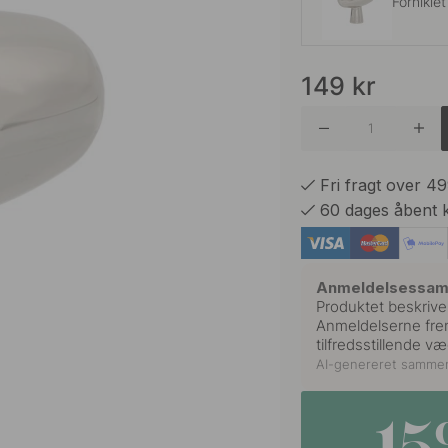
Forniklet
149
kr
Brunet 
Børstet 
Fri fragt over 4
60 dages åbent 
Mat Sor
Anmeldelsessa
Produktet beskrive
Anmeldelserne frem
Poleret 
tilfredsstillende væg
AI-genereret samme
Rustfrit