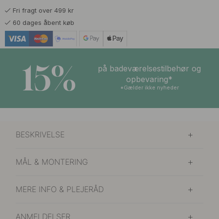
Fri fragt over 499 kr
149 kr
Mat Sort
60 dages åbent køb
På vej ind
169 kr
Poleret Messing
På lager
15%
på badeværelsestilbehør og
149 kr
opbevaring*
Rustfrit Look
På lager
*Gælder ikke nyheder
BESKRIVELSE
MÅL & MONTERING
MERE INFO & PLEJERÅD
ANMELDELSER