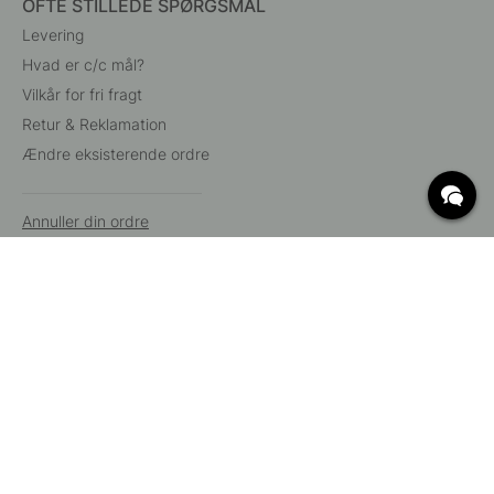
OFTE STILLEDE SPØRGSMÅL
Levering
Hvad er c/c mål?
Vilkår for fri fragt
Retur & Reklamation
Ændre eksisterende ordre
Annuller din ordre
Kundeservice
Beslag Online, Inre Kustvägen 32, 269 43 Båstad,
Sverige
© 2015 - 2026 Copyright BeslagOnline i Båstad AB. CVR-nummer:
12908865