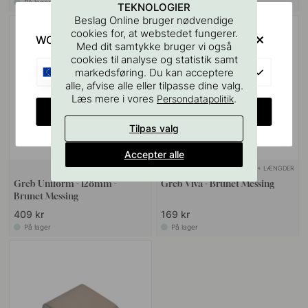
På lager
På lager
TEKNOLOGIER
Beslag Online bruger nødvendige
cookies for, at webstedet fungerer.
WOULD YOU RATHER VISIT?
Med dit samtykke bruger vi også
cookies til analyse og statistik samt
EU
markedsføring. Du kan acceptere
alle, afvise alle eller tilpasse dine valg.
Læs mere i vores
.
Persondatapolitik
CHANGE COUNTRY
Tilpas valg
Accepter alle
+ FARVER
+ LÆNGDER
8
Greb Uniform - 128mm -
Greb Viva - Brunet Messing
Brunet Messing
409 kr
169 kr
På lager
På lager